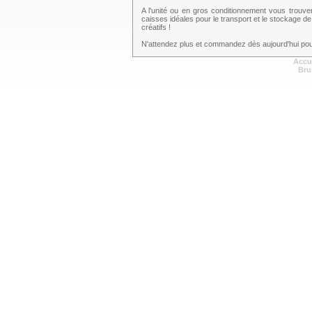
A l'unité ou en gros conditionnement vous trouv
caisses idéales pour le transport et le stockage de
créatifs !
N'attendez plus et commandez dès aujourd'hui pour
Accu
Bru