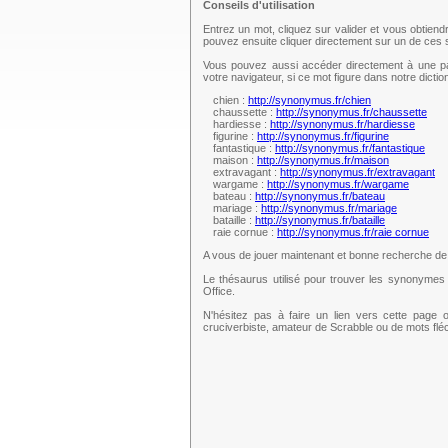
Conseils d'utilisation
Entrez un mot, cliquez sur valider et vous obtien
pouvez ensuite cliquer directement sur un de ce
Vous pouvez aussi accéder directement à une pag
votre navigateur, si ce mot figure dans notre dict
chien :
http://synonymus.fr/chien
chaussette :
http://synonymus.fr/chaussette
hardiesse :
http://synonymus.fr/hardiesse
figurine :
http://synonymus.fr/figurine
fantastique :
http://synonymus.fr/fantastique
maison :
http://synonymus.fr/maison
extravagant :
http://synonymus.fr/extravagant
wargame :
http://synonymus.fr/wargame
bateau :
http://synonymus.fr/bateau
mariage :
http://synonymus.fr/mariage
bataille :
http://synonymus.fr/bataille
raie cornue :
http://synonymus.fr/raie cornue
A vous de jouer maintenant et bonne recherche d
Le thésaurus utilisé pour trouver les synonymes 
Office.
N'hésitez pas à faire un lien vers cette page 
cruciverbiste, amateur de Scrabble ou de mots fl