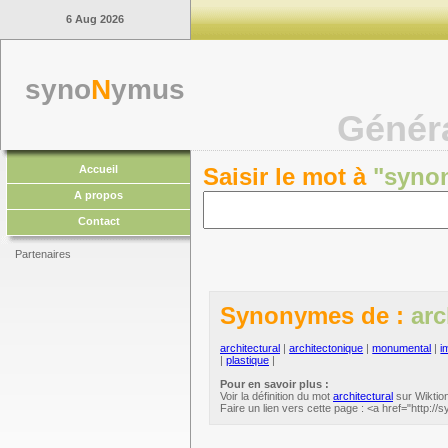
6 Aug 2026
syno
N
ymus
Génér
Accueil
Saisir le mot à
"syno
A propos
Contact
Partenaires
Synonymes de :
arc
architectural
|
architectonique
|
monumental
|
i
|
plastique
|
Pour en savoir plus :
Voir la définition du mot
architectural
sur Wiktion
Faire un lien vers cette page : <a href="http://