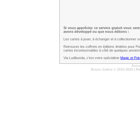
Si vous appréciez ce service gratuit vous ser
avons développé ou que nous éditons :
Les cartes à jouer, à échanger et à collectionner 
Retrouvez les coffrets en éditions limitées pour 
cartes incontournables à côté de quelques ancien
Via Ludibunda, c'est votre spécialiste
Magic et Po
Accu
Bruno Galice
© 2010-2025 | R