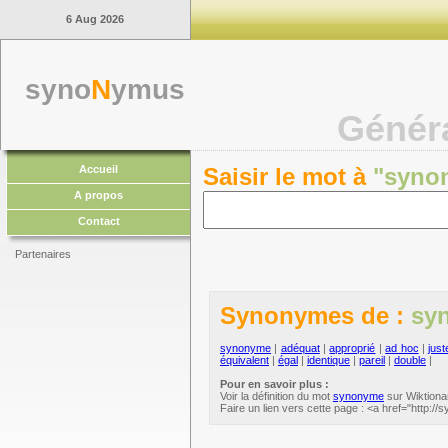
6 Aug 2026
syno
N
ymus
Génér
Accueil
Saisir le mot à
"syno
A propos
Contact
Partenaires
Synonymes de :
sy
synonyme
|
adéquat
|
approprié
|
ad hoc
|
just
équivalent
|
égal
|
identique
|
pareil
|
double
|
Pour en savoir plus :
Voir la définition du mot
synonyme
sur Wiktiona
Faire un lien vers cette page : <a href="htt