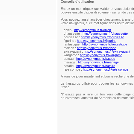
Conseils d'utilisation
Entrez un mot, cliquez sur valider et vous obtien
pouvez ensuite cliquer directement sur un de ce
Vous pouvez aussi accéder directement à une pag
votre navigateur, si ce mot figure dans notre dict
chien :
http://synonymus.fr/chien
chaussette :
http://synonymus.fr/chaussette
hardiesse :
http://synonymus.fr/hardiesse
figurine :
http://synonymus.fr/figurine
fantastique :
http://synonymus.fr/fantastique
maison :
http://synonymus.fr/maison
extravagant :
http://synonymus.fr/extravagant
wargame :
http://synonymus.fr/wargame
bateau :
http://synonymus.fr/bateau
mariage :
http://synonymus.fr/mariage
bataille :
http://synonymus.fr/bataille
raie cornue :
http://synonymus.fr/raie cornue
A vous de jouer maintenant et bonne recherche d
Le thésaurus utilisé pour trouver les synonymes 
Office.
N'hésitez pas à faire un lien vers cette page 
cruciverbiste, amateur de Scrabble ou de mots fl