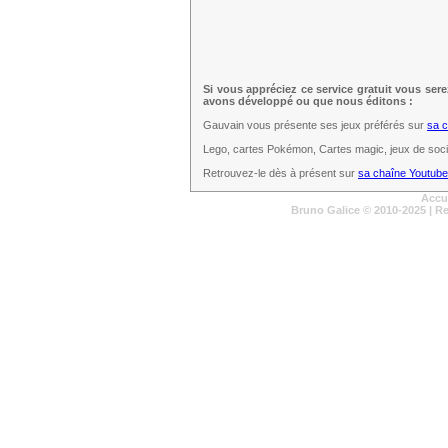
Si vous appréciez ce service gratuit vous ser
avons développé ou que nous éditons :
Gauvain vous présente ses jeux préférés sur
sa 
Lego, cartes Pokémon, Cartes magic, jeux de sociét
Retrouvez-le dès à présent sur
sa chaîne Youtube
Accu
Bruno Galice
© 2010-2025 | R