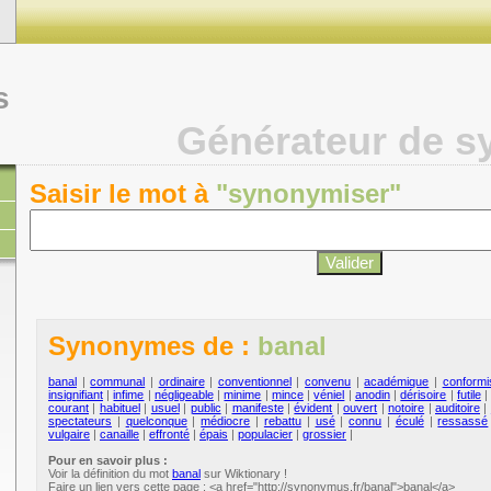
s
Générateur de 
Saisir le mot à
"synonymiser"
Synonymes de :
banal
banal
|
communal
|
ordinaire
|
conventionnel
|
convenu
|
académique
|
conformi
insignifiant
|
infime
|
négligeable
|
minime
|
mince
|
véniel
|
anodin
|
dérisoire
|
futile
courant
|
habituel
|
usuel
|
public
|
manifeste
|
évident
|
ouvert
|
notoire
|
auditoire
|
spectateurs
|
quelconque
|
médiocre
|
rebattu
|
usé
|
connu
|
éculé
|
ressassé
vulgaire
|
canaille
|
effronté
|
épais
|
populacier
|
grossier
|
Pour en savoir plus :
Voir la définition du mot
banal
sur Wiktionary !
Faire un lien vers cette page : <a href="http://synonymus.fr/banal">banal</a>