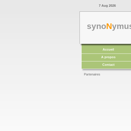
7 Aug 2026
syno
N
ymu
Accueil
A propos
Contact
Partenaires