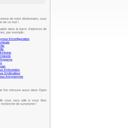
onnus de notre dictionnaire, vous
e de ce mot !
aitée dans la barre d'adresse de
mes, par exemple :
nymus.fr/configuration
r/pirate
rôle
lfe
fr/résine
fr/plomb
fr/guerre
eu
nain
us.fr/réception
s.fr/viticulteur
ymus.fr/synonyme
e l'on retrouve aussi dans Open
lle vous sera utile si vous êtes
te recherche de synonyme !