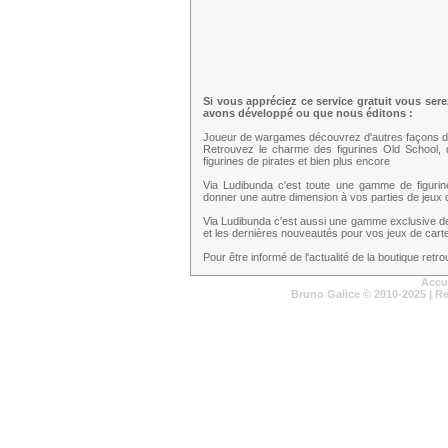
Si vous appréciez ce service gratuit vous ser
avons développé ou que nous éditons :
Joueur de wargames découvrez d'autres façons d
Retrouvez le charme des figurines Old School,
figurines de pirates et bien plus encore
Via Ludibunda c'est toute une gamme de figuri
donner une autre dimension à vos parties de jeux d
Via Ludibunda c'est aussi une gamme exclusive d
et les dernières nouveautés pour vos jeux de cartes
Pour être informé de l'actualité de la boutique ret
Accu
Bruno Galice
© 2010-2025 | R