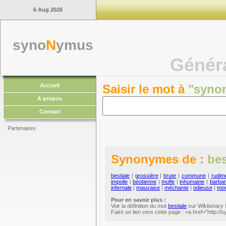
6 Aug 2026
syno
N
ymus
Génér
Accueil
Saisir le mot à
"syno
A propos
Contact
Partenaires
Synonymes de :
bes
bestiale
|
grossière
|
brute
|
commune
|
rudim
impolie
|
béotienne
|
mufle
|
inhumaine
|
barba
infernale
|
mauvaise
|
méchante
|
odieuse
|
mon
Pour en savoir plus :
Voir la définition du mot
bestiale
sur Wiktionary 
Faire un lien vers cette page : <a href="http://