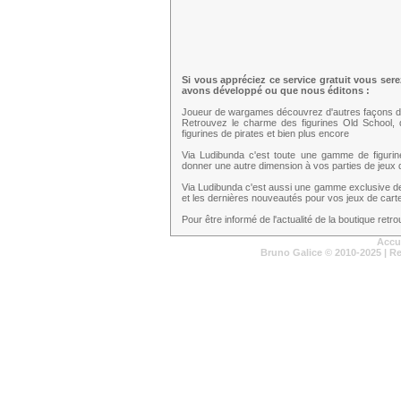
Si vous appréciez ce service gratuit vous ser
avons développé ou que nous éditons :
Joueur de wargames découvrez d'autres façons d
Retrouvez le charme des figurines Old School,
figurines de pirates et bien plus encore
Via Ludibunda c'est toute une gamme de figuri
donner une autre dimension à vos parties de jeux d
Via Ludibunda c'est aussi une gamme exclusive d
et les dernières nouveautés pour vos jeux de cartes
Pour être informé de l'actualité de la boutique ret
Accu
Bruno Galice
© 2010-2025 | R