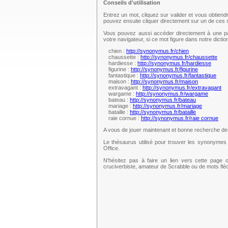
Conseils d'utilisation
Entrez un mot, cliquez sur valider et vous obtien
pouvez ensuite cliquer directement sur un de ce
Vous pouvez aussi accéder directement à une pag
votre navigateur, si ce mot figure dans notre dict
chien :
http://synonymus.fr/chien
chaussette :
http://synonymus.fr/chaussette
hardiesse :
http://synonymus.fr/hardiesse
figurine :
http://synonymus.fr/figurine
fantastique :
http://synonymus.fr/fantastique
maison :
http://synonymus.fr/maison
extravagant :
http://synonymus.fr/extravagant
wargame :
http://synonymus.fr/wargame
bateau :
http://synonymus.fr/bateau
mariage :
http://synonymus.fr/mariage
bataille :
http://synonymus.fr/bataille
raie cornue :
http://synonymus.fr/raie cornue
A vous de jouer maintenant et bonne recherche d
Le thésaurus utilisé pour trouver les synonymes 
Office.
N'hésitez pas à faire un lien vers cette page 
cruciverbiste, amateur de Scrabble ou de mots fl