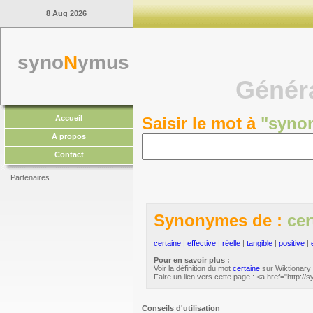
8 Aug 2026
syno
N
ymus
Génér
Accueil
Saisir le mot à
"syno
A propos
Contact
Partenaires
Synonymes de :
cer
certaine
|
effective
|
réelle
|
tangible
|
positive
|
Pour en savoir plus :
Voir la définition du mot
certaine
sur Wiktionary 
Faire un lien vers cette page : <a href="http:/
Conseils d'utilisation