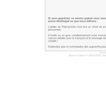
Si vous appréciez ce service gratuit vous ser
avons développé ou que nous éditons :
L'atelier du Polystyrène c'est tout un choix de 
personnels.
A l'unité ou en gros conditionnement vous trouv
caisses idéales pour le transport et le stockage de
créatifs !
N'attendez plus et commandez dès aujourd'hui pour
Accu
Bruno Galice
© 2010-2025 | R