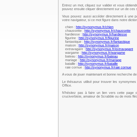
Entrez un mot, cliquez sur valider et vous obtien
pouvez ensuite cliquer directement sur un de ce
Vous pouvez aussi accéder directement à une pag
votre navigateur, si ce mot figure dans notre dict
chien :
http://synonymus.fr/chien
chaussette :
http://synonymus.fr/chaussette
hardiesse :
http://synonymus.fr/hardiesse
figurine :
http://synonymus.fr/figurine
fantastique :
http://synonymus.fr/fantastique
maison :
http://synonymus.fr/maison
extravagant :
http://synonymus.fr/extravagant
wargame :
http://synonymus.fr/wargame
bateau :
http://synonymus.fr/bateau
mariage :
http://synonymus.fr/mariage
bataille :
http://synonymus.fr/bataille
raie cornue :
http://synonymus.fr/raie cornue
A vous de jouer maintenant et bonne recherche d
Le thésaurus utilisé pour trouver les synonymes 
Office.
N'hésitez pas à faire un lien vers cette page 
cruciverbiste, amateur de Scrabble ou de mots fl