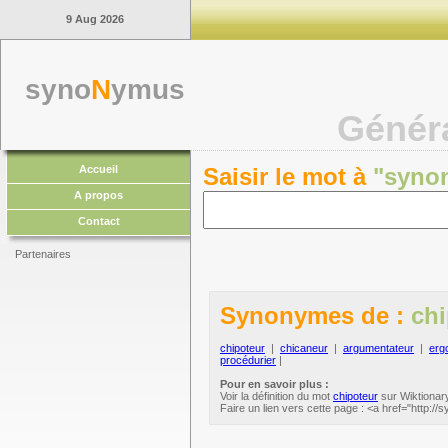
9 Aug 2026
syno
N
ymus
Génér
Accueil
Saisir le mot à
"syno
A propos
Contact
Partenaires
Synonymes de :
chi
chipoteur
|
chicaneur
|
argumentateur
|
erg
procédurier
|
Pour en savoir plus :
Voir la définition du mot
chipoteur
sur Wiktionary
Faire un lien vers cette page : <a href="http:/