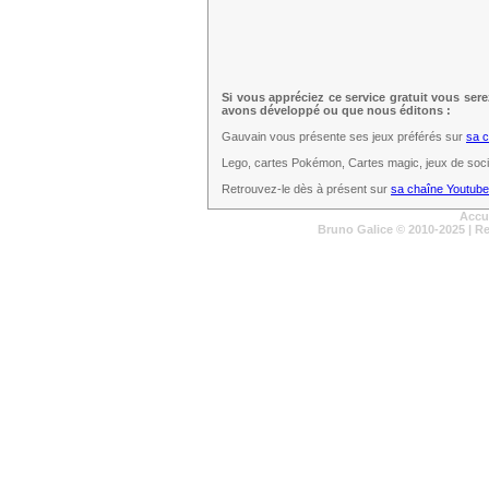
Si vous appréciez ce service gratuit vous ser
avons développé ou que nous éditons :
Gauvain vous présente ses jeux préférés sur
sa 
Lego, cartes Pokémon, Cartes magic, jeux de sociét
Retrouvez-le dès à présent sur
sa chaîne Youtube
Accu
Bruno Galice
© 2010-2025 | R