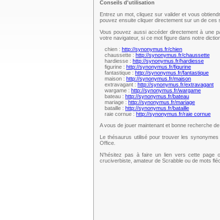
Conseils d'utilisation
Entrez un mot, cliquez sur valider et vous obtien
pouvez ensuite cliquer directement sur un de ce
Vous pouvez aussi accéder directement à une pag
votre navigateur, si ce mot figure dans notre dict
chien :
http://synonymus.fr/chien
chaussette :
http://synonymus.fr/chaussette
hardiesse :
http://synonymus.fr/hardiesse
figurine :
http://synonymus.fr/figurine
fantastique :
http://synonymus.fr/fantastique
maison :
http://synonymus.fr/maison
extravagant :
http://synonymus.fr/extravagant
wargame :
http://synonymus.fr/wargame
bateau :
http://synonymus.fr/bateau
mariage :
http://synonymus.fr/mariage
bataille :
http://synonymus.fr/bataille
raie cornue :
http://synonymus.fr/raie cornue
A vous de jouer maintenant et bonne recherche d
Le thésaurus utilisé pour trouver les synonymes 
Office.
N'hésitez pas à faire un lien vers cette page 
cruciverbiste, amateur de Scrabble ou de mots fl