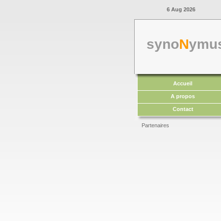
6 Aug 2026
syno
N
ymu
Accueil
A propos
Contact
Partenaires