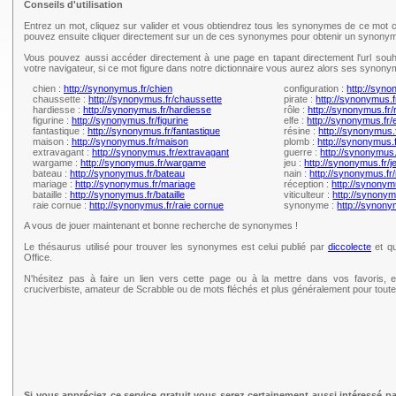
Conseils d'utilisation
Entrez un mot, cliquez sur valider et vous obtiendrez tous les synonymes de ce mot c
pouvez ensuite cliquer directement sur un de ces synonymes pour obtenir un synonym
Vous pouvez aussi accéder directement à une page en tapant directement l'url souh
votre navigateur, si ce mot figure dans notre dictionnaire vous aurez alors ses synony
chien :
http://synonymus.fr/chien
configuration :
http://syno
chaussette :
http://synonymus.fr/chaussette
pirate :
http://synonymus.f
hardiesse :
http://synonymus.fr/hardiesse
rôle :
http://synonymus.fr/
figurine :
http://synonymus.fr/figurine
elfe :
http://synonymus.fr/e
fantastique :
http://synonymus.fr/fantastique
résine :
http://synonymus.
maison :
http://synonymus.fr/maison
plomb :
http://synonymus.
extravagant :
http://synonymus.fr/extravagant
guerre :
http://synonymus.
wargame :
http://synonymus.fr/wargame
jeu :
http://synonymus.fr/j
bateau :
http://synonymus.fr/bateau
nain :
http://synonymus.fr/
mariage :
http://synonymus.fr/mariage
réception :
http://synonym
bataille :
http://synonymus.fr/bataille
viticulteur :
http://synonymu
raie cornue :
http://synonymus.fr/raie cornue
synonyme :
http://synon
A vous de jouer maintenant et bonne recherche de synonymes !
Le thésaurus utilisé pour trouver les synonymes est celui publié par
diccolecte
et qu
Office.
N'hésitez pas à faire un lien vers cette page ou à la mettre dans vos favoris, e
cruciverbiste, amateur de Scrabble ou de mots fléchés et plus généralement pour tou
Si vous appréciez ce service gratuit vous serez certainement aussi intéressé p