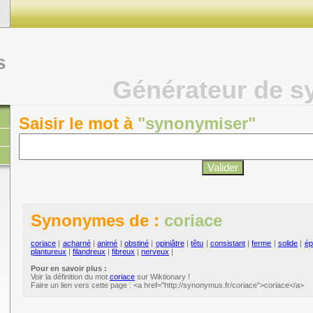
s
Générateur de 
Saisir le mot à
"synonymiser"
Synonymes de :
coriace
coriace
|
acharné
|
animé
|
obstiné
|
opiniâtre
|
têtu
|
consistant
|
ferme
|
solide
|
ép
plantureux
|
filandreux
|
fibreux
|
nerveux
|
Pour en savoir plus :
Voir la définition du mot
coriace
sur Wiktionary !
Faire un lien vers cette page : <a href="http://synonymus.fr/coriace">coriace</a>