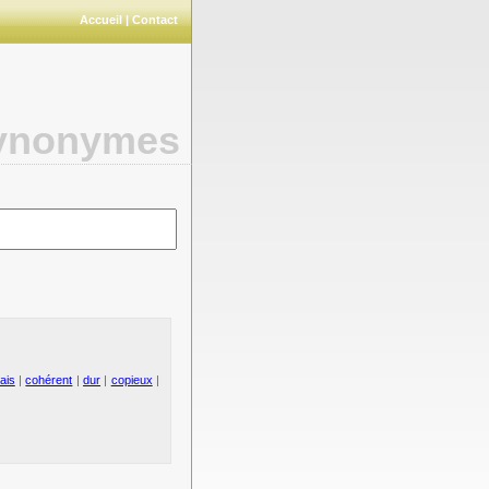
Accueil
|
Contact
synonymes
ais
|
cohérent
|
dur
|
copieux
|