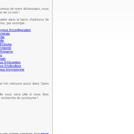
onnus de notre dictionnaire, vous
e de ce mot !
aitée dans la barre d'adresse de
mes, par exemple :
nymus.fr/configuration
r/pirate
rôle
lfe
fr/résine
fr/plomb
fr/guerre
eu
nain
us.fr/réception
s.fr/viticulteur
ymus.fr/synonyme
e l'on retrouve aussi dans Open
lle vous sera utile si vous êtes
te recherche de synonyme !
ar ces autres services que
nous