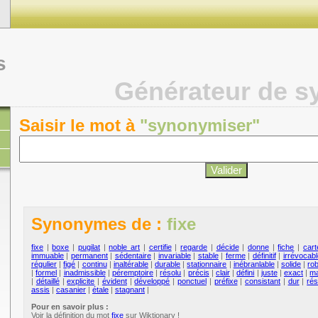
s
Générateur de 
Saisir le mot à
"synonymiser"
Synonymes de :
fixe
fixe
|
boxe
|
pugilat
|
noble art
|
certifie
|
regarde
|
décide
|
donne
|
fiche
|
cart
immuable
|
permanent
|
sédentaire
|
invariable
|
stable
|
ferme
|
définitif
|
irrévocabl
régulier
|
figé
|
continu
|
inaltérable
|
durable
|
stationnaire
|
inébranlable
|
solide
|
ro
|
formel
|
inadmissible
|
péremptoire
|
résolu
|
précis
|
clair
|
défini
|
juste
|
exact
|
ma
|
détaillé
|
explicite
|
évident
|
développé
|
ponctuel
|
préfixe
|
consistant
|
dur
|
rés
assis
|
casanier
|
étale
|
stagnant
|
Pour en savoir plus :
Voir la définition du mot
fixe
sur Wiktionary !