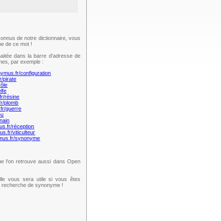
onnus de notre dictionnaire, vous
e de ce mot !
aitée dans la barre d'adresse de
mes, par exemple :
nymus.fr/configuration
r/pirate
rôle
lfe
fr/résine
fr/plomb
fr/guerre
eu
nain
us.fr/réception
s.fr/viticulteur
ymus.fr/synonyme
e l'on retrouve aussi dans Open
lle vous sera utile si vous êtes
te recherche de synonyme !