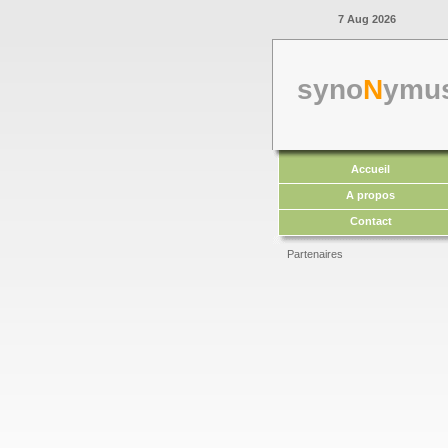
7 Aug 2026
syno
N
ymu
Accueil
A propos
Contact
Partenaires