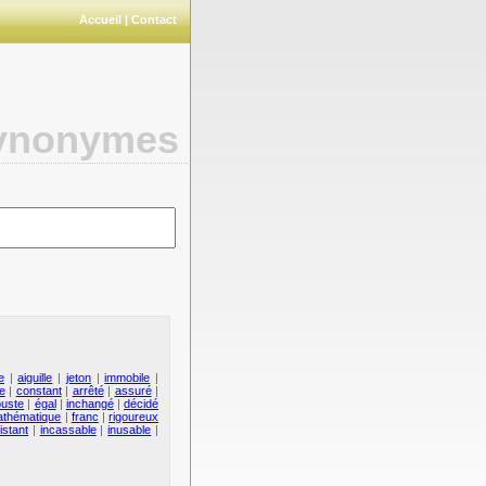
Accueil
|
Contact
synonymes
e
|
aiguille
|
jeton
|
immobile
|
e
|
constant
|
arrêté
|
assuré
|
buste
|
égal
|
inchangé
|
décidé
thématique
|
franc
|
rigoureux
istant
|
incassable
|
inusable
|