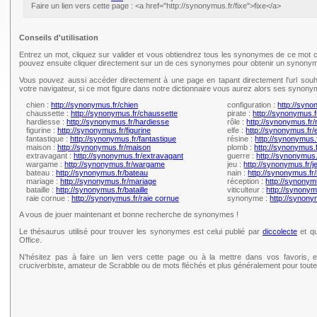
Faire un lien vers cette page : <a href="http://synonymus.fr/fixe">fixe</a>
Conseils d'utilisation
Entrez un mot, cliquez sur valider et vous obtiendrez tous les synonymes de ce mot c
pouvez ensuite cliquer directement sur un de ces synonymes pour obtenir un synonym
Vous pouvez aussi accéder directement à une page en tapant directement l'url souh
votre navigateur, si ce mot figure dans notre dictionnaire vous aurez alors ses synony
chien :
http://synonymus.fr/chien
configuration :
http://syno
chaussette :
http://synonymus.fr/chaussette
pirate :
http://synonymus.f
hardiesse :
http://synonymus.fr/hardiesse
rôle :
http://synonymus.fr/
figurine :
http://synonymus.fr/figurine
elfe :
http://synonymus.fr/e
fantastique :
http://synonymus.fr/fantastique
résine :
http://synonymus.
maison :
http://synonymus.fr/maison
plomb :
http://synonymus.
extravagant :
http://synonymus.fr/extravagant
guerre :
http://synonymus.
wargame :
http://synonymus.fr/wargame
jeu :
http://synonymus.fr/j
bateau :
http://synonymus.fr/bateau
nain :
http://synonymus.fr/
mariage :
http://synonymus.fr/mariage
réception :
http://synonym
bataille :
http://synonymus.fr/bataille
viticulteur :
http://synonymu
raie cornue :
http://synonymus.fr/raie cornue
synonyme :
http://synon
A vous de jouer maintenant et bonne recherche de synonymes !
Le thésaurus utilisé pour trouver les synonymes est celui publié par
diccolecte
et qu
Office.
N'hésitez pas à faire un lien vers cette page ou à la mettre dans vos favoris, e
cruciverbiste, amateur de Scrabble ou de mots fléchés et plus généralement pour tou