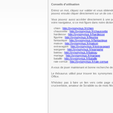
Conseils d'utilisation
Entrez un mot, cliquez sur valider et vous obtien
pouvez ensuite cliquer directement sur un de ce
Vous pouvez aussi accéder directement à une pag
votre navigateur, si ce mot figure dans notre dict
chien :
http://synonymus.fr/chien
chaussette :
http://synonymus.fr/chaussette
hardiesse :
http://synonymus.fr/hardiesse
figurine :
http://synonymus.fr/figurine
fantastique :
http://synonymus.fr/fantastique
maison :
http://synonymus.fr/maison
extravagant :
http://synonymus.fr/extravagant
wargame :
http://synonymus.fr/wargame
bateau :
http://synonymus.fr/bateau
mariage :
http://synonymus.fr/mariage
bataille :
http://synonymus.fr/bataille
raie cornue :
http://synonymus.fr/raie cornue
A vous de jouer maintenant et bonne recherche d
Le thésaurus utilisé pour trouver les synonymes 
Office.
N'hésitez pas à faire un lien vers cette page 
cruciverbiste, amateur de Scrabble ou de mots fl