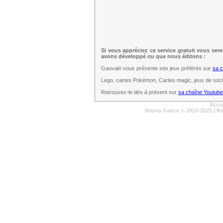
Si vous appréciez ce service gratuit vous ser
avons développé ou que nous éditons :
Gauvain vous présente ses jeux préférés sur
sa 
Lego, cartes Pokémon, Cartes magic, jeux de sociét
Retrouvez-le dès à présent sur
sa chaîne Youtube
Accu
Bruno Galice
© 2010-2025 | R