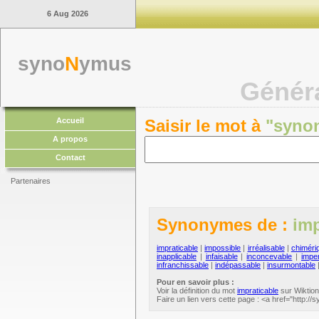
6 Aug 2026
syno
N
ymus
Génér
Accueil
Saisir le mot à
"syno
A propos
Contact
Partenaires
Synonymes de :
imp
impraticable
|
impossible
|
irréalisable
|
chiméri
inapplicable
|
infaisable
|
inconcevable
|
impe
infranchissable
|
indépassable
|
insurmontable
Pour en savoir plus :
Voir la définition du mot
impraticable
sur Wiktion
Faire un lien vers cette page : <a href="http:/