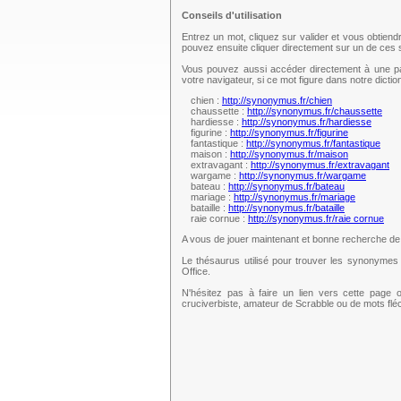
Conseils d'utilisation
Entrez un mot, cliquez sur valider et vous obtien
pouvez ensuite cliquer directement sur un de ce
Vous pouvez aussi accéder directement à une pag
votre navigateur, si ce mot figure dans notre dict
chien :
http://synonymus.fr/chien
chaussette :
http://synonymus.fr/chaussette
hardiesse :
http://synonymus.fr/hardiesse
figurine :
http://synonymus.fr/figurine
fantastique :
http://synonymus.fr/fantastique
maison :
http://synonymus.fr/maison
extravagant :
http://synonymus.fr/extravagant
wargame :
http://synonymus.fr/wargame
bateau :
http://synonymus.fr/bateau
mariage :
http://synonymus.fr/mariage
bataille :
http://synonymus.fr/bataille
raie cornue :
http://synonymus.fr/raie cornue
A vous de jouer maintenant et bonne recherche d
Le thésaurus utilisé pour trouver les synonymes 
Office.
N'hésitez pas à faire un lien vers cette page 
cruciverbiste, amateur de Scrabble ou de mots fl