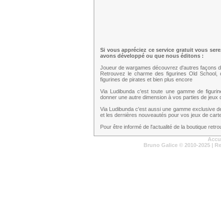
Si vous appréciez ce service gratuit vous ser
avons développé ou que nous éditons :
Joueur de wargames découvrez d'autres façons d
Retrouvez le charme des figurines Old School,
figurines de pirates et bien plus encore
Via Ludibunda c'est toute une gamme de figuri
donner une autre dimension à vos parties de jeux d
Via Ludibunda c'est aussi une gamme exclusive d
et les dernières nouveautés pour vos jeux de cartes
Pour être informé de l'actualité de la boutique ret
Accu
Bruno Galice
© 2010-2025 | R