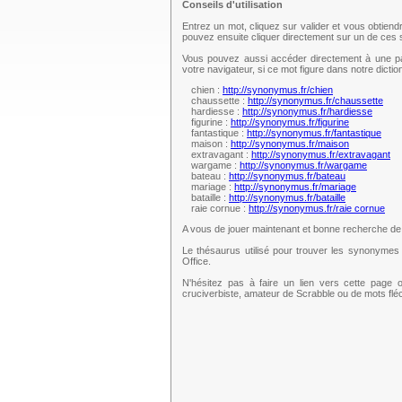
Conseils d'utilisation
Entrez un mot, cliquez sur valider et vous obtien
pouvez ensuite cliquer directement sur un de ce
Vous pouvez aussi accéder directement à une pag
votre navigateur, si ce mot figure dans notre dict
chien :
http://synonymus.fr/chien
chaussette :
http://synonymus.fr/chaussette
hardiesse :
http://synonymus.fr/hardiesse
figurine :
http://synonymus.fr/figurine
fantastique :
http://synonymus.fr/fantastique
maison :
http://synonymus.fr/maison
extravagant :
http://synonymus.fr/extravagant
wargame :
http://synonymus.fr/wargame
bateau :
http://synonymus.fr/bateau
mariage :
http://synonymus.fr/mariage
bataille :
http://synonymus.fr/bataille
raie cornue :
http://synonymus.fr/raie cornue
A vous de jouer maintenant et bonne recherche d
Le thésaurus utilisé pour trouver les synonymes 
Office.
N'hésitez pas à faire un lien vers cette page 
cruciverbiste, amateur de Scrabble ou de mots fl