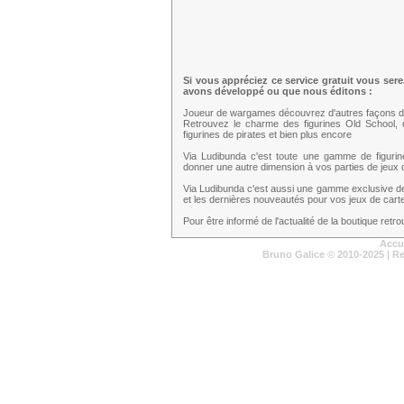
Si vous appréciez ce service gratuit vous ser
avons développé ou que nous éditons :
Joueur de wargames découvrez d'autres façons d
Retrouvez le charme des figurines Old School,
figurines de pirates et bien plus encore
Via Ludibunda c'est toute une gamme de figuri
donner une autre dimension à vos parties de jeux d
Via Ludibunda c'est aussi une gamme exclusive d
et les dernières nouveautés pour vos jeux de cartes
Pour être informé de l'actualité de la boutique ret
Accu
Bruno Galice
© 2010-2025 | R