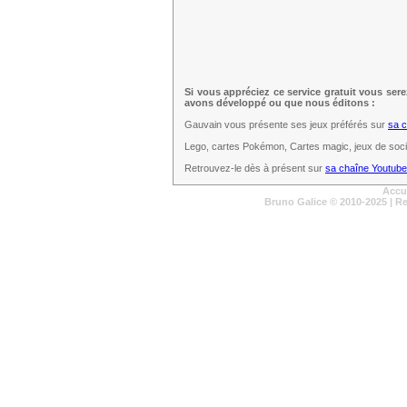
Si vous appréciez ce service gratuit vous ser
avons développé ou que nous éditons :
Gauvain vous présente ses jeux préférés sur
sa 
Lego, cartes Pokémon, Cartes magic, jeux de sociét
Retrouvez-le dès à présent sur
sa chaîne Youtube
Accu
Bruno Galice
© 2010-2025 | R