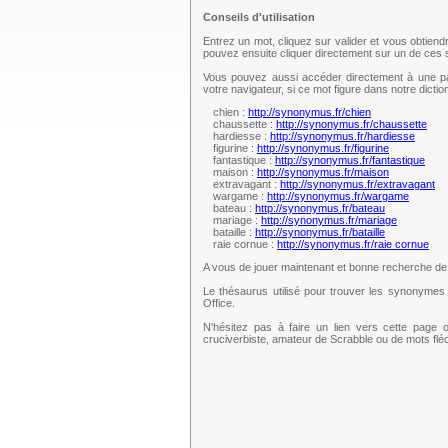
Conseils d'utilisation
Entrez un mot, cliquez sur valider et vous obtien
pouvez ensuite cliquer directement sur un de ce
Vous pouvez aussi accéder directement à une pag
votre navigateur, si ce mot figure dans notre dict
chien :
http://synonymus.fr/chien
chaussette :
http://synonymus.fr/chaussette
hardiesse :
http://synonymus.fr/hardiesse
figurine :
http://synonymus.fr/figurine
fantastique :
http://synonymus.fr/fantastique
maison :
http://synonymus.fr/maison
extravagant :
http://synonymus.fr/extravagant
wargame :
http://synonymus.fr/wargame
bateau :
http://synonymus.fr/bateau
mariage :
http://synonymus.fr/mariage
bataille :
http://synonymus.fr/bataille
raie cornue :
http://synonymus.fr/raie cornue
A vous de jouer maintenant et bonne recherche d
Le thésaurus utilisé pour trouver les synonymes 
Office.
N'hésitez pas à faire un lien vers cette page 
cruciverbiste, amateur de Scrabble ou de mots fl