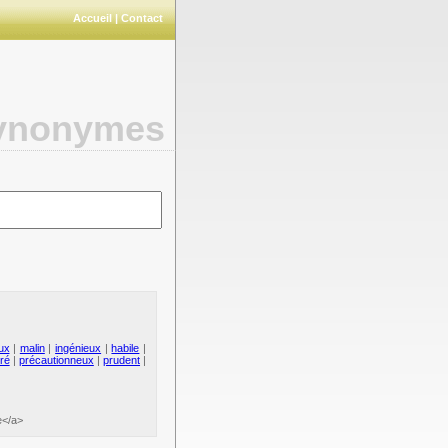
Accueil
|
Contact
synonymes
ux
|
malin
|
ingénieux
|
habile
|
iré
|
précautionneux
|
prudent
|
e</a>