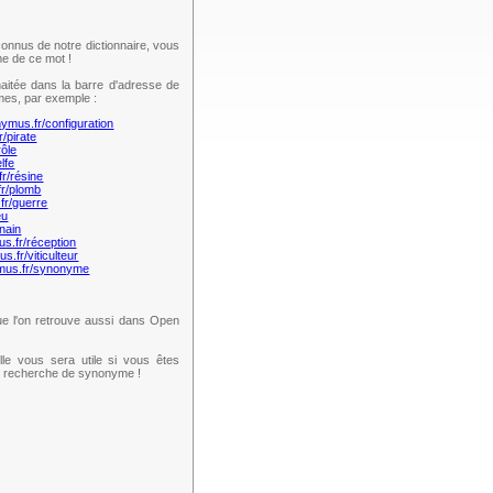
onnus de notre dictionnaire, vous
e de ce mot !
aitée dans la barre d'adresse de
mes, par exemple :
nymus.fr/configuration
r/pirate
rôle
lfe
fr/résine
fr/plomb
fr/guerre
eu
nain
us.fr/réception
s.fr/viticulteur
ymus.fr/synonyme
e l'on retrouve aussi dans Open
lle vous sera utile si vous êtes
te recherche de synonyme !