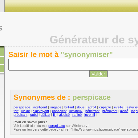
s
Générateur de 
Saisir le mot à
"synonymiser"
Synonymes de :
perspicace
perspicace
|
intelligent
|
sagace
|
brillant
|
doué
|
adroit
|
capable
|
éveillé
|
astucie
fort
|
lucide
|
clairvoyant
|
conscient
|
lumineux
|
pénétrant
|
prévoyant
|
avisé
|
insp
prédisant
|
subtil
|
délicat
|
fin
|
aiguisé
|
raffiné
|
inventif
|
Pour en savoir plus :
Voir la définition du mot
perspicace
sur Wiktionary !
Faire un lien vers cette page : <a href="http://synonymus.fr/perspicace">perspicac