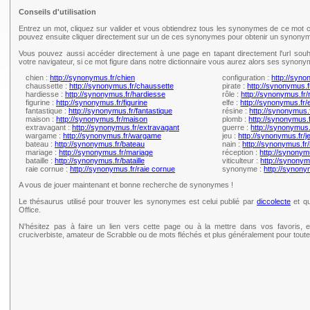
Conseils d'utilisation
Entrez un mot, cliquez sur valider et vous obtiendrez tous les synonymes de ce mot c
pouvez ensuite cliquer directement sur un de ces synonymes pour obtenir un synonym
Vous pouvez aussi accéder directement à une page en tapant directement l'url souh
votre navigateur, si ce mot figure dans notre dictionnaire vous aurez alors ses synony
chien :
http://synonymus.fr/chien
configuration :
http://syno
chaussette :
http://synonymus.fr/chaussette
pirate :
http://synonymus.f
hardiesse :
http://synonymus.fr/hardiesse
rôle :
http://synonymus.fr/
figurine :
http://synonymus.fr/figurine
elfe :
http://synonymus.fr/e
fantastique :
http://synonymus.fr/fantastique
résine :
http://synonymus.
maison :
http://synonymus.fr/maison
plomb :
http://synonymus.
extravagant :
http://synonymus.fr/extravagant
guerre :
http://synonymus.
wargame :
http://synonymus.fr/wargame
jeu :
http://synonymus.fr/j
bateau :
http://synonymus.fr/bateau
nain :
http://synonymus.fr/
mariage :
http://synonymus.fr/mariage
réception :
http://synonym
bataille :
http://synonymus.fr/bataille
viticulteur :
http://synonymu
raie cornue :
http://synonymus.fr/raie cornue
synonyme :
http://synon
A vous de jouer maintenant et bonne recherche de synonymes !
Le thésaurus utilisé pour trouver les synonymes est celui publié par
diccolecte
et qu
Office.
N'hésitez pas à faire un lien vers cette page ou à la mettre dans vos favoris, e
cruciverbiste, amateur de Scrabble ou de mots fléchés et plus généralement pour tou