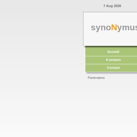
7 Aug 2026
syno
N
ymu
Accueil
A propos
Contact
Partenaires