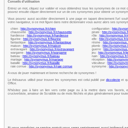
Conseils d'utilisation
Entrez un mot, cliquez sur valider et vous obtiendrez tous les synonymes de ce mot c
pouvez ensuite cliquer directement sur un de ces synonymes pour obtenir un synonym
Vous pouvez aussi accéder directement à une page en tapant directement l'url souh
votre navigateur, si ce mot figure dans notre dictionnaire vous aurez alors ses synony
chien :
http://synonymus.fr/chien
configuration :
http://syno
chaussette :
http://synonymus.fr/chaussette
pirate :
http://synonymus.f
hardiesse :
http://synonymus.fr/hardiesse
rôle :
http://synonymus.fr/
figurine :
http://synonymus.fr/figurine
elfe :
http://synonymus.fr/e
fantastique :
http://synonymus.fr/fantastique
résine :
http://synonymus.
maison :
http://synonymus.fr/maison
plomb :
http://synonymus.
extravagant :
http://synonymus.fr/extravagant
guerre :
http://synonymus.
wargame :
http://synonymus.fr/wargame
jeu :
http://synonymus.fr/j
bateau :
http://synonymus.fr/bateau
nain :
http://synonymus.fr/
mariage :
http://synonymus.fr/mariage
réception :
http://synonym
bataille :
http://synonymus.fr/bataille
viticulteur :
http://synonymu
raie cornue :
http://synonymus.fr/raie cornue
synonyme :
http://synon
A vous de jouer maintenant et bonne recherche de synonymes !
Le thésaurus utilisé pour trouver les synonymes est celui publié par
diccolecte
et qu
Office.
N'hésitez pas à faire un lien vers cette page ou à la mettre dans vos favoris, e
cruciverbiste, amateur de Scrabble ou de mots fléchés et plus généralement pour tou
Si vous appréciez ce service gratuit vous serez certainement aussi intéressé p