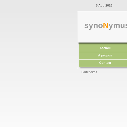
8 Aug 2026
syno
N
ymu
Accueil
A propos
Contact
Partenaires