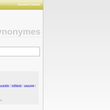
Accueil
|
Contact
synonymes
uvantée
|
méfiante
|
sauvage
|
a>