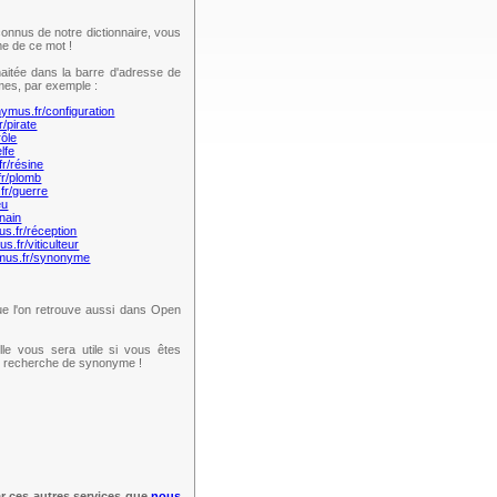
onnus de notre dictionnaire, vous
e de ce mot !
aitée dans la barre d'adresse de
mes, par exemple :
nymus.fr/configuration
r/pirate
rôle
lfe
fr/résine
fr/plomb
fr/guerre
eu
nain
us.fr/réception
s.fr/viticulteur
ymus.fr/synonyme
e l'on retrouve aussi dans Open
lle vous sera utile si vous êtes
te recherche de synonyme !
ar ces autres services que
nous