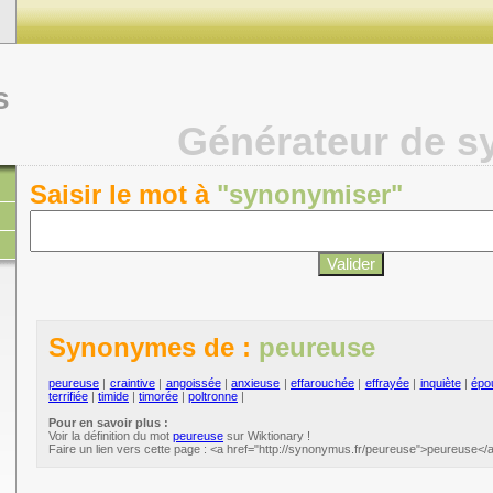
s
Générateur de 
Saisir le mot à
"synonymiser"
Synonymes de :
peureuse
peureuse
|
craintive
|
angoissée
|
anxieuse
|
effarouchée
|
effrayée
|
inquiète
|
épo
terrifiée
|
timide
|
timorée
|
poltronne
|
Pour en savoir plus :
Voir la définition du mot
peureuse
sur Wiktionary !
Faire un lien vers cette page : <a href="http://synonymus.fr/peureuse">peureuse</