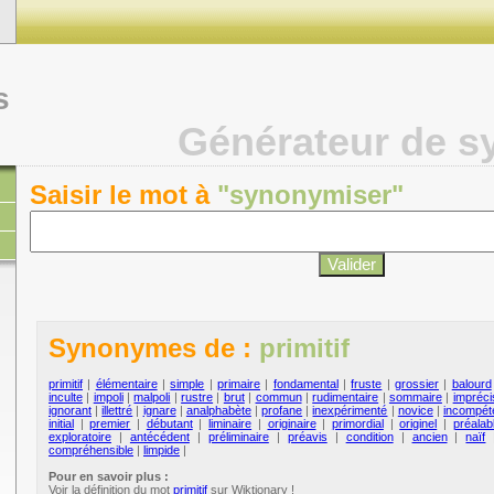
s
Générateur de 
Saisir le mot à
"synonymiser"
Synonymes de :
primitif
primitif
|
élémentaire
|
simple
|
primaire
|
fondamental
|
fruste
|
grossier
|
balourd
inculte
|
impoli
|
malpoli
|
rustre
|
brut
|
commun
|
rudimentaire
|
sommaire
|
impréci
ignorant
|
illettré
|
ignare
|
analphabète
|
profane
|
inexpérimenté
|
novice
|
incompét
initial
|
premier
|
débutant
|
liminaire
|
originaire
|
primordial
|
originel
|
préalab
exploratoire
|
antécédent
|
préliminaire
|
préavis
|
condition
|
ancien
|
naïf
compréhensible
|
limpide
|
Pour en savoir plus :
Voir la définition du mot
primitif
sur Wiktionary !