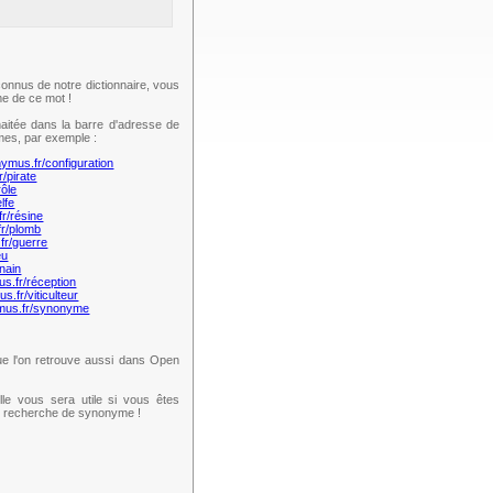
onnus de notre dictionnaire, vous
e de ce mot !
aitée dans la barre d'adresse de
mes, par exemple :
nymus.fr/configuration
r/pirate
rôle
lfe
fr/résine
fr/plomb
fr/guerre
eu
nain
us.fr/réception
s.fr/viticulteur
ymus.fr/synonyme
e l'on retrouve aussi dans Open
lle vous sera utile si vous êtes
te recherche de synonyme !