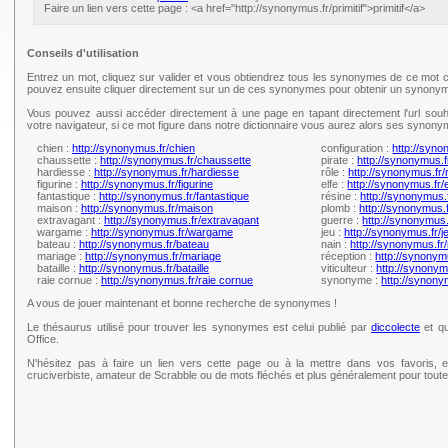
Faire un lien vers cette page : <a href="http://synonymus.fr/primitif">primitif</a>
Conseils d'utilisation
Entrez un mot, cliquez sur valider et vous obtiendrez tous les synonymes de ce mot c
pouvez ensuite cliquer directement sur un de ces synonymes pour obtenir un synonym
Vous pouvez aussi accéder directement à une page en tapant directement l'url souh
votre navigateur, si ce mot figure dans notre dictionnaire vous aurez alors ses synony
chien :
http://synonymus.fr/chien
configuration :
http://syno
chaussette :
http://synonymus.fr/chaussette
pirate :
http://synonymus.f
hardiesse :
http://synonymus.fr/hardiesse
rôle :
http://synonymus.fr/
figurine :
http://synonymus.fr/figurine
elfe :
http://synonymus.fr/e
fantastique :
http://synonymus.fr/fantastique
résine :
http://synonymus.
maison :
http://synonymus.fr/maison
plomb :
http://synonymus.
extravagant :
http://synonymus.fr/extravagant
guerre :
http://synonymus.
wargame :
http://synonymus.fr/wargame
jeu :
http://synonymus.fr/j
bateau :
http://synonymus.fr/bateau
nain :
http://synonymus.fr/
mariage :
http://synonymus.fr/mariage
réception :
http://synonym
bataille :
http://synonymus.fr/bataille
viticulteur :
http://synonymu
raie cornue :
http://synonymus.fr/raie cornue
synonyme :
http://synon
A vous de jouer maintenant et bonne recherche de synonymes !
Le thésaurus utilisé pour trouver les synonymes est celui publié par
diccolecte
et qu
Office.
N'hésitez pas à faire un lien vers cette page ou à la mettre dans vos favoris, e
cruciverbiste, amateur de Scrabble ou de mots fléchés et plus généralement pour tou