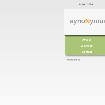
8 Aug 2026
syno
N
ymu
Accueil
A propos
Contact
Partenaires