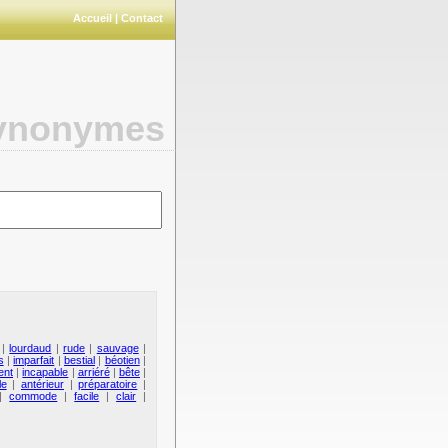
Accueil
|
Contact
synonymes
|
lourdaud
|
rude
|
sauvage
|
s
|
imparfait
|
bestial
|
béotien
|
ent
|
incapable
|
arriéré
|
bête
|
le
|
antérieur
|
préparatoire
|
|
commode
|
facile
|
clair
|