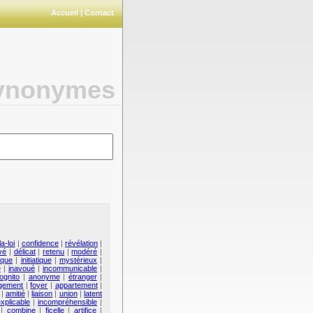
Accueil
|
Contact
synonymes
a-loi
|
confidence
|
révélation
|
vé
|
délicat
|
retenu
|
modéré
|
ique
|
initiatique
|
mystérieux
|
e
|
inavoué
|
incommunicable
|
ognito
|
anonyme
|
étranger
|
ogement
|
foyer
|
appartement
|
|
amitié
|
liaison
|
union
|
latent
explicable
|
incompréhensible
|
|
combine
|
ficelle
|
artifice
|