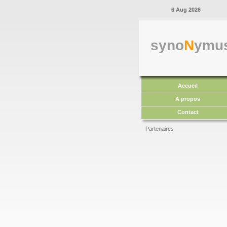
6 Aug 2026
syno
N
ymu
Accueil
A propos
Contact
Partenaires