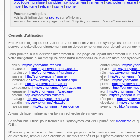
procédure
|
pratique
|
conduite
|
comportement
|
renfermé
|
cachottier
|
mesuré
|
muet
|
taciturne
|
réticent
|
calme
|
morne
|
Pour en savoir plus :
Voir la définition du mot
secret
sur Wiktionary !
Faire un lien vers cette page : <a href="http://synonymus.fr/secret">secret</a>
Conseils d'utilisation
Entrez un mot, cliquez sur valider et vous obtiendrez tous les synonymes de ce mot c
pouvez ensuite cliquer directement sur un de ces synonymes pour obtenir un synonym
Vous pouvez aussi accéder directement à une page en tapant directement l'url souh
votre navigateur, si ce mot figure dans notre dictionnaire vous aurez alors ses synony
chien :
http://synonymus.fr/chien
configuration :
http://syno
chaussette :
http://synonymus.fr/chaussette
pirate :
http://synonymus.f
hardiesse :
http://synonymus.fr/hardiesse
rôle :
http://synonymus.fr/
figurine :
http://synonymus.fr/figurine
elfe :
http://synonymus.fr/e
fantastique :
http://synonymus.fr/fantastique
résine :
http://synonymus.
maison :
http://synonymus.fr/maison
plomb :
http://synonymus.
extravagant :
http://synonymus.fr/extravagant
guerre :
http://synonymus.
wargame :
http://synonymus.fr/wargame
jeu :
http://synonymus.fr/j
bateau :
http://synonymus.fr/bateau
nain :
http://synonymus.fr/
mariage :
http://synonymus.fr/mariage
réception :
http://synonym
bataille :
http://synonymus.fr/bataille
viticulteur :
http://synonymu
raie cornue :
http://synonymus.fr/raie cornue
synonyme :
http://synon
A vous de jouer maintenant et bonne recherche de synonymes !
Le thésaurus utilisé pour trouver les synonymes est celui publié par
diccolecte
et qu
Office.
N'hésitez pas à faire un lien vers cette page ou à la mettre dans vos favoris, e
cruciverbiste, amateur de Scrabble ou de mots fléchés et plus généralement pour tou