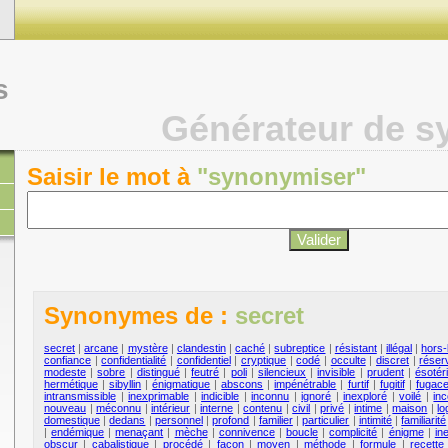
s
Générateur de 
Saisir le mot à
"synonymiser"
Synonymes de :
secret
secret
|
arcane
|
mystère
|
clandestin
|
caché
|
subreptice
|
résistant
|
illégal
|
hors-l
confiance
|
confidentialité
|
confidentiel
|
cryptique
|
codé
|
occulte
|
discret
|
réser
modeste
|
sobre
|
distingué
|
feutré
|
poli
|
silencieux
|
invisible
|
prudent
|
ésotér
hermétique
|
sibyllin
|
énigmatique
|
abscons
|
impénétrable
|
furtif
|
fugitif
|
fugac
intransmissible
|
inexprimable
|
indicible
|
inconnu
|
ignoré
|
inexploré
|
voilé
|
inc
nouveau
|
méconnu
|
intérieur
|
interne
|
contenu
|
civil
|
privé
|
intime
|
maison
|
l
domestique
|
dedans
|
personnel
|
profond
|
familier
|
particulier
|
intimité
|
familiarité
|
endémique
|
menaçant
|
mèche
|
connivence
|
boucle
|
complicité
|
énigme
|
in
obscur
|
cabalistique
|
procédé
|
façon
|
moyen
|
méthode
|
formule
|
recette