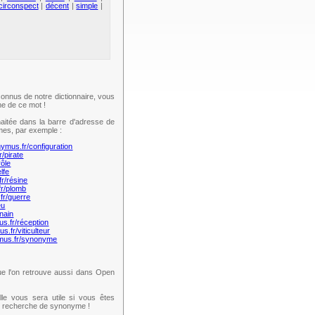
circonspect
|
décent
|
simple
|
onnus de notre dictionnaire, vous
e de ce mot !
aitée dans la barre d'adresse de
mes, par exemple :
nymus.fr/configuration
r/pirate
rôle
lfe
fr/résine
fr/plomb
fr/guerre
eu
nain
us.fr/réception
s.fr/viticulteur
ymus.fr/synonyme
e l'on retrouve aussi dans Open
lle vous sera utile si vous êtes
te recherche de synonyme !