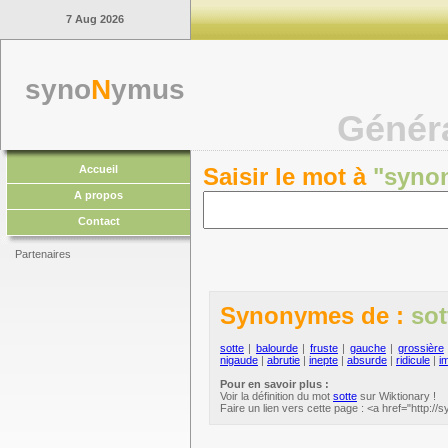
7 Aug 2026
syno
N
ymus
Génér
Accueil
Saisir le mot à
"syno
A propos
Contact
Partenaires
Synonymes de :
sot
sotte
|
balourde
|
fruste
|
gauche
|
grossière
nigaude
|
abrutie
|
inepte
|
absurde
|
ridicule
|
i
Pour en savoir plus :
Voir la définition du mot
sotte
sur Wiktionary !
Faire un lien vers cette page : <a href="http:/