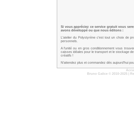
Si vous appréciez ce service gratuit vous ser
avons développé ou que nous éditons :
L'atelier du Polystyrène c'est tout un choix de 
personnels.
A l'unité ou en gros conditionnement vous trouv
caisses idéales pour le transport et le stockage de
créatifs !
N'attendez plus et commandez dès aujourd'hui pour
Accu
Bruno Galice
© 2010-2025 | R