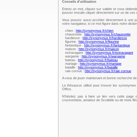
Conseils d'utilisation
Entrez un mot, cliquez sur valider et vous obtien
pouvez ensuite cliquer directement sur un de ce
Vous pouvez aussi accéder directement à une pag
votre navigateur, si ce mot figure dans notre dict
chien :
http://synonymus.fr/chien
chaussette :
http://synonymus.fr/chaussette
hardiesse :
http://synonymus.fr/hardiesse
figurine :
http://synonymus.fr/figurine
fantastique :
http://synonymus.fr/fantastique
maison :
http://synonymus.fr/maison
extravagant :
http://synonymus.fr/extravagant
wargame :
http://synonymus.fr/wargame
bateau :
http://synonymus.fr/bateau
mariage :
http://synonymus.fr/mariage
bataille :
http://synonymus.fr/bataille
raie cornue :
http://synonymus.fr/raie cornue
A vous de jouer maintenant et bonne recherche d
Le thésaurus utilisé pour trouver les synonymes 
Office.
N'hésitez pas à faire un lien vers cette page 
cruciverbiste, amateur de Scrabble ou de mots fl