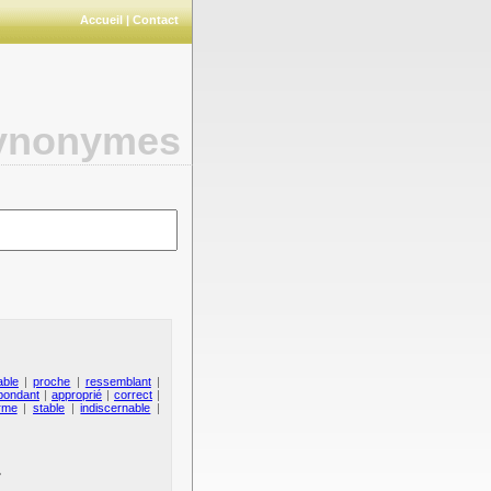
Accueil
|
Contact
synonymes
ble
|
proche
|
ressemblant
|
pondant
|
approprié
|
correct
|
rme
|
stable
|
indiscernable
|
>