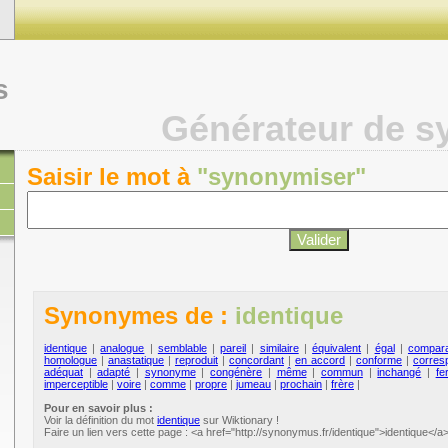
s
Générateur de 
Saisir le mot à
"synonymiser"
Synonymes de :
identique
identique
|
analogue
|
semblable
|
pareil
|
similaire
|
équivalent
|
égal
|
compara
homologue
|
anastatique
|
reproduit
|
concordant
|
en accord
|
conforme
|
corres
adéquat
|
adapté
|
synonyme
|
congénère
|
même
|
commun
|
inchangé
|
fe
imperceptible
|
voire
|
comme
|
propre
|
jumeau
|
prochain
|
frère
|
Pour en savoir plus :
Voir la définition du mot
identique
sur Wiktionary !
Faire un lien vers cette page : <a href="http://synonymus.fr/identique">identique</a