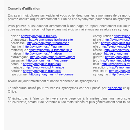
Conseils d'utilisation
Entrez un mot, cliquez sur valider et vous obtiendrez tous les synonymes de ce mot c
pouvez ensuite cliquer directement sur un de ces synonymes pour obtenir un synonym
Vous pouvez aussi accéder directement à une page en tapant directement l'url souh
votre navigateur, si ce mot figure dans notre dictionnaire vous aurez alors ses synony
chien :
http://synonymus.fr/chien
configuration :
http://syno
chaussette :
http://synonymus.fr/chaussette
pirate :
http://synonymus.f
hardiesse :
http://synonymus.fr/hardiesse
rôle :
http://synonymus.fr/
figurine :
http://synonymus.fr/figurine
elfe :
http://synonymus.fr/e
fantastique :
http://synonymus.fr/fantastique
résine :
http://synonymus.
maison :
http://synonymus.fr/maison
plomb :
http://synonymus.
extravagant :
http://synonymus.fr/extravagant
guerre :
http://synonymus.
wargame :
http://synonymus.fr/wargame
jeu :
http://synonymus.fr/j
bateau :
http://synonymus.fr/bateau
nain :
http://synonymus.fr/
mariage :
http://synonymus.fr/mariage
réception :
http://synonym
bataille :
http://synonymus.fr/bataille
viticulteur :
http://synonymu
raie cornue :
http://synonymus.fr/raie cornue
synonyme :
http://synon
A vous de jouer maintenant et bonne recherche de synonymes !
Le thésaurus utilisé pour trouver les synonymes est celui publié par
diccolecte
et qu
Office.
N'hésitez pas à faire un lien vers cette page ou à la mettre dans vos favoris, e
cruciverbiste, amateur de Scrabble ou de mots fléchés et plus généralement pour tou