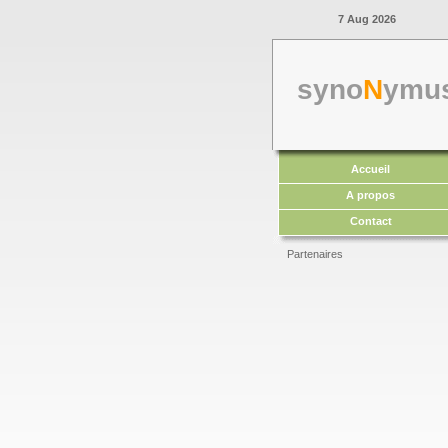
7 Aug 2026
syno
N
ymu
Accueil
A propos
Contact
Partenaires