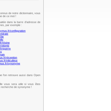
onnus de notre dictionnaire, vous
e de ce mot !
aitée dans la barre d'adresse de
mes, par exemple :
nymus.fr/configuration
r/pirate
rôle
lfe
fr/résine
fr/plomb
fr/guerre
eu
nain
us.fr/réception
s.fr/viticulteur
ymus.fr/synonyme
e l'on retrouve aussi dans Open
lle vous sera utile si vous êtes
te recherche de synonyme !