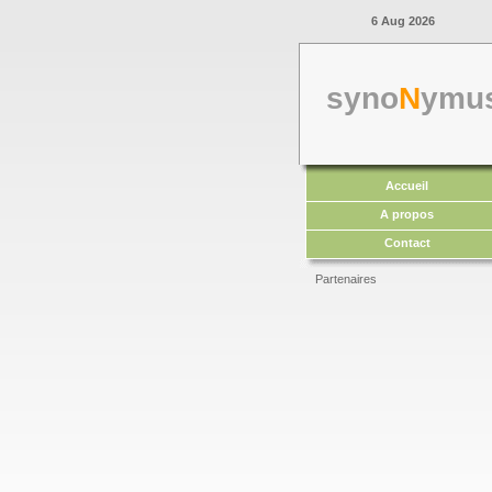
6 Aug 2026
syno
N
ymu
Accueil
A propos
Contact
Partenaires