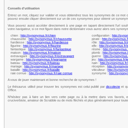
Conseils d'utilisation
Entrez un mot, cliquez sur valider et vous obtiendrez tous les synonymes de ce mot c
pouvez ensuite cliquer directement sur un de ces synonymes pour obtenir un synonym
Vous pouvez aussi accéder directement à une page en tapant directement l'url souh
votre navigateur, si ce mot figure dans notre dictionnaire vous aurez alors ses synony
chien :
http://synonymus.fr/chien
configuration :
http://syno
chaussette :
http://synonymus.fr/chaussette
pirate :
http://synonymus.f
hardiesse :
http://synonymus.fr/hardiesse
rôle :
http://synonymus.fr/
figurine :
http://synonymus.fr/figurine
elfe :
http://synonymus.fr/e
fantastique :
http://synonymus.fr/fantastique
résine :
http://synonymus.
maison :
http://synonymus.fr/maison
plomb :
http://synonymus.
extravagant :
http://synonymus.fr/extravagant
guerre :
http://synonymus.
wargame :
http://synonymus.fr/wargame
jeu :
http://synonymus.fr/j
bateau :
http://synonymus.fr/bateau
nain :
http://synonymus.fr/
mariage :
http://synonymus.fr/mariage
réception :
http://synonym
bataille :
http://synonymus.fr/bataille
viticulteur :
http://synonymu
raie cornue :
http://synonymus.fr/raie cornue
synonyme :
http://synon
A vous de jouer maintenant et bonne recherche de synonymes !
Le thésaurus utilisé pour trouver les synonymes est celui publié par
diccolecte
et qu
Office.
N'hésitez pas à faire un lien vers cette page ou à la mettre dans vos favoris, e
cruciverbiste, amateur de Scrabble ou de mots fléchés et plus généralement pour tou