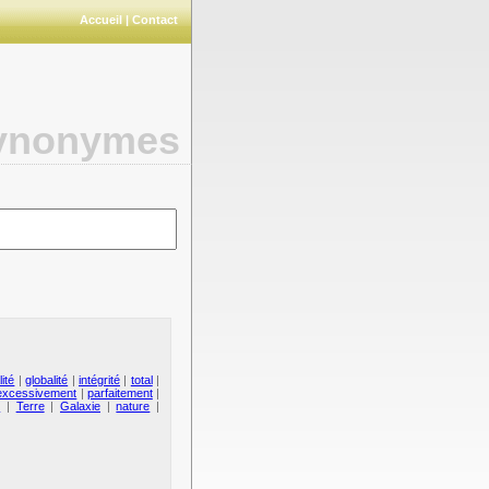
Accueil
|
Contact
synonymes
ité
|
globalité
|
intégrité
|
total
|
excessivement
|
parfaitement
|
s
|
Terre
|
Galaxie
|
nature
|