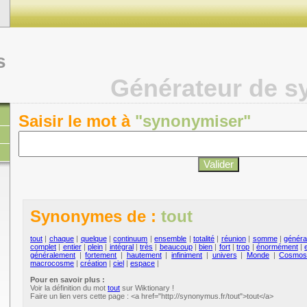
s
Générateur de 
Saisir le mot à
"synonymiser"
Synonymes de :
tout
tout
|
chaque
|
quelque
|
continuum
|
ensemble
|
totalité
|
réunion
|
somme
|
général
complet
|
entier
|
plein
|
intégral
|
très
|
beaucoup
|
bien
|
fort
|
trop
|
énormément
|
généralement
|
fortement
|
hautement
|
infiniment
|
univers
|
Monde
|
Cosmo
macrocosme
|
création
|
ciel
|
espace
|
Pour en savoir plus :
Voir la définition du mot
tout
sur Wiktionary !
Faire un lien vers cette page : <a href="http://synonymus.fr/tout">tout</a>