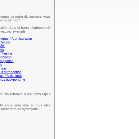
onnus de notre dictionnaire, vous
e de ce mot !
aitée dans la barre d'adresse de
mes, par exemple :
nymus.fr/configuration
r/pirate
rôle
lfe
fr/résine
fr/plomb
fr/guerre
eu
nain
us.fr/réception
s.fr/viticulteur
ymus.fr/synonyme
e l'on retrouve aussi dans Open
lle vous sera utile si vous êtes
te recherche de synonyme !