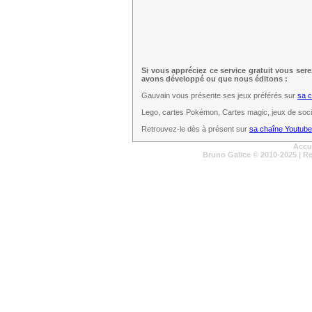
Si vous appréciez ce service gratuit vous ser
avons développé ou que nous éditons :
Gauvain vous présente ses jeux préférés sur
sa 
Lego, cartes Pokémon, Cartes magic, jeux de sociét
Retrouvez-le dès à présent sur
sa chaîne Youtube
Accu
Bruno Galice
© 2010-2025 | R