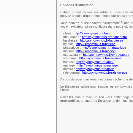
Conseils d'utilisation
Entrez un mot, cliquez sur valider et vous obtien
pouvez ensuite cliquer directement sur un de ce
Vous pouvez aussi accéder directement à une pag
votre navigateur, si ce mot figure dans notre dict
chien :
http://synonymus.fr/chien
chaussette :
http://synonymus.fr/chaussette
hardiesse :
http://synonymus.fr/hardiesse
figurine :
http://synonymus.fr/figurine
fantastique :
http://synonymus.fr/fantastique
maison :
http://synonymus.fr/maison
extravagant :
http://synonymus.fr/extravagant
wargame :
http://synonymus.fr/wargame
bateau :
http://synonymus.fr/bateau
mariage :
http://synonymus.fr/mariage
bataille :
http://synonymus.fr/bataille
raie cornue :
http://synonymus.fr/raie cornue
A vous de jouer maintenant et bonne recherche d
Le thésaurus utilisé pour trouver les synonymes 
Office.
N'hésitez pas à faire un lien vers cette page 
cruciverbiste, amateur de Scrabble ou de mots fl