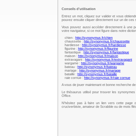
Conseils d'utilisation
Entrez un mot, cliquez sur valider et vous obtien
pouvez ensuite cliquer directement sur un de ce
Vous pouvez aussi accéder directement à une pag
votre navigateur, si ce mot figure dans notre dict
chien :
http://synonymus.fr/chien
chaussette :
http://synonymus.fr/chaussette
hardiesse :
http://synonymus.fr/hardiesse
figurine :
http://synonymus.fr/figurine
fantastique :
http://synonymus.fr/fantastique
maison :
http://synonymus.fr/maison
extravagant :
http://synonymus.fr/extravagant
wargame :
http://synonymus.fr/wargame
bateau :
http://synonymus.fr/bateau
mariage :
http://synonymus.fr/mariage
bataille :
http://synonymus.fr/bataille
raie cornue :
http://synonymus.fr/raie cornue
A vous de jouer maintenant et bonne recherche d
Le thésaurus utilisé pour trouver les synonymes 
Office.
N'hésitez pas à faire un lien vers cette page 
cruciverbiste, amateur de Scrabble ou de mots fl