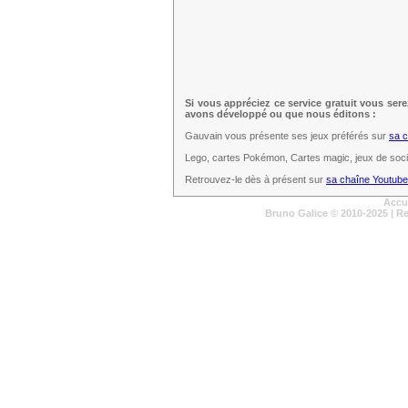
Si vous appréciez ce service gratuit vous ser
avons développé ou que nous éditons :
Gauvain vous présente ses jeux préférés sur
sa 
Lego, cartes Pokémon, Cartes magic, jeux de sociét
Retrouvez-le dès à présent sur
sa chaîne Youtube
Accu
Bruno Galice
© 2010-2025 | R