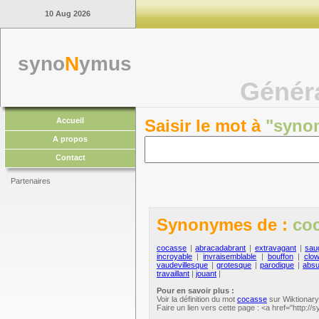
10 Aug 2026
syno
N
ymus
Génér
Accueil
Saisir le mot à
"syno
A propos
Contact
Partenaires
Synonymes de :
co
cocasse
|
abracadabrant
|
extravagant
|
sau
incroyable
|
invraisemblable
|
bouffon
|
clo
vaudevillesque
|
grotesque
|
parodique
|
abs
travaillant
|
jouant
|
Pour en savoir plus :
Voir la définition du mot
cocasse
sur Wiktionary
Faire un lien vers cette page : <a href="http