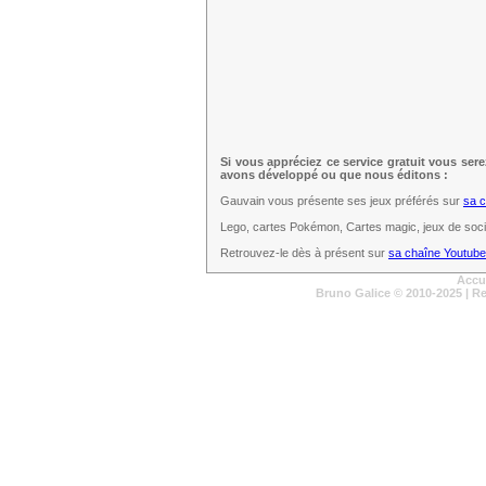
Si vous appréciez ce service gratuit vous ser
avons développé ou que nous éditons :
Gauvain vous présente ses jeux préférés sur
sa 
Lego, cartes Pokémon, Cartes magic, jeux de sociét
Retrouvez-le dès à présent sur
sa chaîne Youtube
Accu
Bruno Galice
© 2010-2025 | R