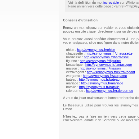
Voir la définition du mot
incroyable
sur Wiktionar
Faire un lien vers cette page : <a href="http:/
Conseils d'utilisation
Entrez un mot, cliquez sur valider et vous obtien
pouvez ensuite cliquer directement sur un de ce
Vous pouvez aussi accéder directement à une pag
votre navigateur, si ce mot figure dans notre dict
chien :
http://synonymus.fr/chien
chaussette :
http://synonymus.fr/chaussette
hardiesse :
http://synonymus.fr/hardiesse
figurine :
http://synonymus.fr/figurine
fantastique :
http://synonymus.fr/fantastique
maison :
http://synonymus.fr/maison
extravagant :
http://synonymus.fr/extravagant
wargame :
http://synonymus.fr/wargame
bateau :
http://synonymus.fr/bateau
mariage :
http://synonymus.fr/mariage
bataille :
http://synonymus.fr/bataille
raie cornue :
http://synonymus.fr/raie cornue
A vous de jouer maintenant et bonne recherche d
Le thésaurus utilisé pour trouver les synonymes 
Office.
N'hésitez pas à faire un lien vers cette page 
cruciverbiste, amateur de Scrabble ou de mots fl