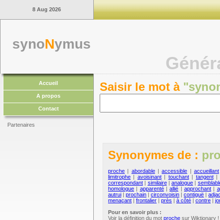
8 Aug 2026
syno
N
ymus
Génér
Accueil
Saisir le mot à
"syno
A propos
Contact
Partenaires
Synonymes de :
pr
proche
|
abordable
|
accessible
|
accueillant
limitrophe
|
avoisinant
|
touchant
|
tangent
correspondant
|
similaire
|
analogue
|
semblabl
homologue
|
apparenté
|
allié
|
approchant
|
a
autrui
|
prochain
|
circonvoisin
|
contiguë
|
adja
menaçant
|
frontalier
|
près
|
à côté
|
contre
|
jo
Pour en savoir plus :
Voir la définition du mot
proche
sur Wiktionary !