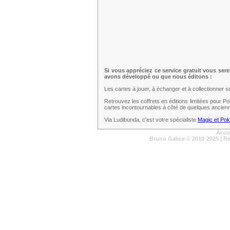
Si vous appréciez ce service gratuit vous ser
avons développé ou que nous éditons :
Les cartes à jouer, à échanger et à collectionner 
Retrouvez les coffrets en éditions limitées pour 
cartes incontournables à côté de quelques ancien
Via Ludibunda, c'est votre spécialiste
Magic et Po
Accu
Bruno Galice
© 2010-2025 | R