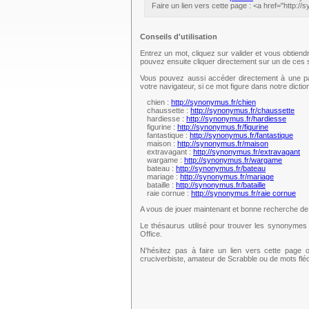
Faire un lien vers cette page : <a href="http:
Conseils d'utilisation
Entrez un mot, cliquez sur valider et vous obtien
pouvez ensuite cliquer directement sur un de ce
Vous pouvez aussi accéder directement à une pag
votre navigateur, si ce mot figure dans notre dict
chien :
http://synonymus.fr/chien
chaussette :
http://synonymus.fr/chaussette
hardiesse :
http://synonymus.fr/hardiesse
figurine :
http://synonymus.fr/figurine
fantastique :
http://synonymus.fr/fantastique
maison :
http://synonymus.fr/maison
extravagant :
http://synonymus.fr/extravagant
wargame :
http://synonymus.fr/wargame
bateau :
http://synonymus.fr/bateau
mariage :
http://synonymus.fr/mariage
bataille :
http://synonymus.fr/bataille
raie cornue :
http://synonymus.fr/raie cornue
A vous de jouer maintenant et bonne recherche d
Le thésaurus utilisé pour trouver les synonymes 
Office.
N'hésitez pas à faire un lien vers cette page 
cruciverbiste, amateur de Scrabble ou de mots fl