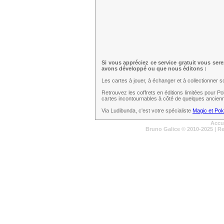
Si vous appréciez ce service gratuit vous ser
avons développé ou que nous éditons :
Les cartes à jouer, à échanger et à collectionner 
Retrouvez les coffrets en éditions limitées pour 
cartes incontournables à côté de quelques ancien
Via Ludibunda, c'est votre spécialiste
Magic et Po
Accu
Bruno Galice
© 2010-2025 | R