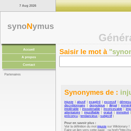
7 Aug 2026
syno
N
ymus
Génér
Accueil
Saisir le mot à
"syno
A propos
Contact
Partenaires
Synonymes de :
inj
injuste
|
abusif
|
exagéré
|
excessif
|
démesu
discrétionnaire
|
despotique
|
illégal
|
imméri
intolérable
|
insoutenable
|
inconcevable
|
imp
attentatoire
|
injustifiable
|
gratuit
|
immotivé
préconçu
|
tendancieux
|
subjectif
|
Pour en savoir plus :
Voir la définition du mot
injuste
sur Wiktionary !
Faire un lien vers cette page : <a href="http://