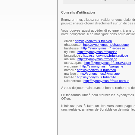
Conseils d'utilisation
Entrez un mot, cliquez sur valider et vous obtien
pouvez ensuite cliquer directement sur un de ce
Vous pouvez aussi accéder directement à une pag
votre navigateur, si ce mot figure dans notre dict
chien :
http://synonymus.fr/chien
chaussette :
http://synonymus.fr/chaussette
hardiesse :
http://synonymus.fr/hardiesse
figurine :
http://synonymus.fr/figurine
fantastique :
http://synonymus.fr/fantastique
maison :
http://synonymus.fr/maison
extravagant :
http://synonymus.fr/extravagant
wargame :
http://synonymus.fr/wargame
bateau :
http://synonymus.fr/bateau
mariage :
http://synonymus.fr/mariage
bataille :
http://synonymus.fr/bataille
raie cornue :
http://synonymus.fr/raie cornue
A vous de jouer maintenant et bonne recherche d
Le thésaurus utilisé pour trouver les synonymes 
Office.
N'hésitez pas à faire un lien vers cette page 
cruciverbiste, amateur de Scrabble ou de mots fl