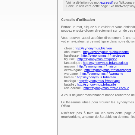
Voir la définition du mot
excessif
sur Wiktionary
Faire un lien vers cette page : <a href="http:/
Conseils d'utilisation
Entrez un mot, cliquez sur valider et vous obtien
pouvez ensuite cliquer directement sur un de ce
Vous pouvez aussi accéder directement à une pag
votre navigateur, si ce mot figure dans notre dict
chien :
http://synonymus.fr/chien
chaussette :
http://synonymus.fr/chaussette
hardiesse :
http://synonymus.fr/hardiesse
figurine :
http://synonymus.fr/figurine
fantastique :
http://synonymus.fr/fantastique
maison :
http://synonymus.fr/maison
extravagant :
http://synonymus.fr/extravagant
wargame :
http://synonymus.fr/wargame
bateau :
http://synonymus.fr/bateau
mariage :
http://synonymus.fr/mariage
bataille :
http://synonymus.fr/bataille
raie cornue :
http://synonymus.fr/raie cornue
A vous de jouer maintenant et bonne recherche d
Le thésaurus utilisé pour trouver les synonymes 
Office.
N'hésitez pas à faire un lien vers cette page 
cruciverbiste, amateur de Scrabble ou de mots fl