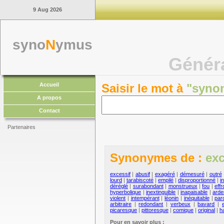
9 Aug 2026
syno
N
ymus
Génér
Accueil
Saisir le mot à
"syno
A propos
Contact
Partenaires
Synonymes de :
exc
excessif
|
abusif
|
exagéré
|
démesuré
|
outré
lourd
|
tarabiscoté
|
empilé
|
disproportionné
|
i
déréglé
|
surabondant
|
monstrueux
|
fou
|
eff
hyperbolique
|
inextinguible
|
inapaisable
|
arde
violent
|
intempérant
|
léonin
|
inéquitable
|
par
arbitraire
|
redondant
|
verbeux
|
bavard
|
picaresque
|
pittoresque
|
comique
|
original
|
h
Pour en savoir plus :