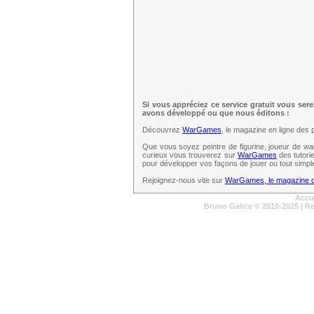
Si vous appréciez ce service gratuit vous ser
avons développé ou que nous éditons :
Découvrez
WarGames
, le magazine en ligne des 
Que vous soyez peintre de figurine, joueur de wa
curieux vous trouverez sur
WarGames
des tutori
pour développer vos façons de jouer ou tout simpl
Rejoignez-nous vite sur
WarGames, le magazine de
Accu
Bruno Galice
© 2010-2025 | R