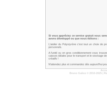
Si vous appréciez ce service gratuit vous ser
avons développé ou que nous éditons :
L'atelier du Polystyrène c'est tout un choix de 
personnels.
A l'unité ou en gros conditionnement vous trouv
caisses idéales pour le transport et le stockage de
créatifs !
N'attendez plus et commandez dès aujourd'hui pour
Accu
Bruno Galice
© 2010-2025 | R