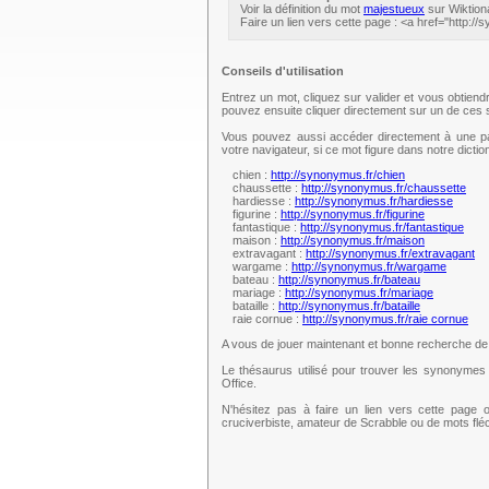
Voir la définition du mot
majestueux
sur Wiktion
Faire un lien vers cette page : <a href="http:
Conseils d'utilisation
Entrez un mot, cliquez sur valider et vous obtien
pouvez ensuite cliquer directement sur un de ce
Vous pouvez aussi accéder directement à une pag
votre navigateur, si ce mot figure dans notre dict
chien :
http://synonymus.fr/chien
chaussette :
http://synonymus.fr/chaussette
hardiesse :
http://synonymus.fr/hardiesse
figurine :
http://synonymus.fr/figurine
fantastique :
http://synonymus.fr/fantastique
maison :
http://synonymus.fr/maison
extravagant :
http://synonymus.fr/extravagant
wargame :
http://synonymus.fr/wargame
bateau :
http://synonymus.fr/bateau
mariage :
http://synonymus.fr/mariage
bataille :
http://synonymus.fr/bataille
raie cornue :
http://synonymus.fr/raie cornue
A vous de jouer maintenant et bonne recherche d
Le thésaurus utilisé pour trouver les synonymes 
Office.
N'hésitez pas à faire un lien vers cette page 
cruciverbiste, amateur de Scrabble ou de mots fl