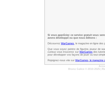
Si vous appréciez ce service gratuit vous ser
avons développé ou que nous éditons :
Découvrez
WarGames
, le magazine en ligne des 
Que vous soyez peintre de figurine, joueur de wa
curieux vous trouverez sur
WarGames
des tutori
pour développer vos façons de jouer ou tout simpl
Rejoignez-nous vite sur
WarGames, le magazine de
Accu
Bruno Galice
© 2010-2025 | R