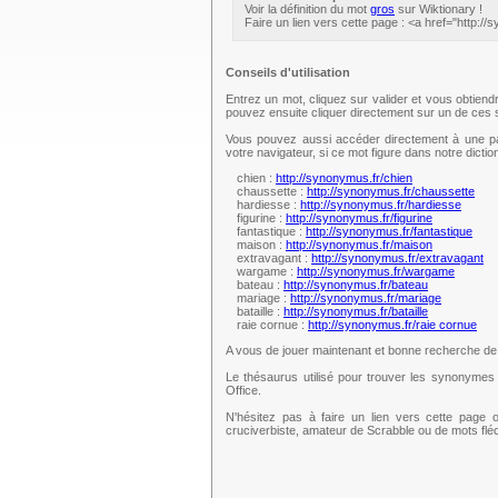
Voir la définition du mot
gros
sur Wiktionary !
Faire un lien vers cette page : <a href="http:/
Conseils d'utilisation
Entrez un mot, cliquez sur valider et vous obtien
pouvez ensuite cliquer directement sur un de ce
Vous pouvez aussi accéder directement à une pag
votre navigateur, si ce mot figure dans notre dict
chien :
http://synonymus.fr/chien
chaussette :
http://synonymus.fr/chaussette
hardiesse :
http://synonymus.fr/hardiesse
figurine :
http://synonymus.fr/figurine
fantastique :
http://synonymus.fr/fantastique
maison :
http://synonymus.fr/maison
extravagant :
http://synonymus.fr/extravagant
wargame :
http://synonymus.fr/wargame
bateau :
http://synonymus.fr/bateau
mariage :
http://synonymus.fr/mariage
bataille :
http://synonymus.fr/bataille
raie cornue :
http://synonymus.fr/raie cornue
A vous de jouer maintenant et bonne recherche d
Le thésaurus utilisé pour trouver les synonymes 
Office.
N'hésitez pas à faire un lien vers cette page 
cruciverbiste, amateur de Scrabble ou de mots fl