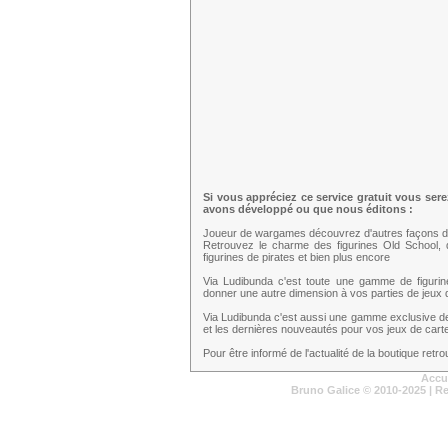
Si vous appréciez ce service gratuit vous ser
avons développé ou que nous éditons :
Joueur de wargames découvrez d'autres façons d
Retrouvez le charme des figurines Old School,
figurines de pirates et bien plus encore
Via Ludibunda c'est toute une gamme de figuri
donner une autre dimension à vos parties de jeux d
Via Ludibunda c'est aussi une gamme exclusive d
et les dernières nouveautés pour vos jeux de cartes
Pour être informé de l'actualité de la boutique ret
Accu
Bruno Galice
© 2010-2025 | R