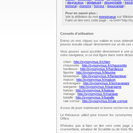
|
disgracieux
|
déplaisant
|
désagréable
|
inest
immoral
|
monstre
|
horreur
|
épouvantail
|
Pour en savoir plus :
Voir la définition du mot
monstrueux
sur Wiktion
Faire un lien vers cette page : <a href="http
Conseils d'utilisation
Entrez un mot, cliquez sur valider et vous obtien
pouvez ensuite cliquer directement sur un de ce
Vous pouvez aussi accéder directement à une pag
votre navigateur, si ce mot figure dans notre dict
chien :
http://synonymus.fr/chien
chaussette :
http://synonymus.fr/chaussette
hardiesse :
http://synonymus.fr/hardiesse
figurine :
http://synonymus.fr/figurine
fantastique :
http://synonymus.fr/fantastique
maison :
http://synonymus.fr/maison
extravagant :
http://synonymus.fr/extravagant
wargame :
http://synonymus.fr/wargame
bateau :
http://synonymus.fr/bateau
mariage :
http://synonymus.fr/mariage
bataille :
http://synonymus.fr/bataille
raie cornue :
http://synonymus.fr/raie cornue
A vous de jouer maintenant et bonne recherche d
Le thésaurus utilisé pour trouver les synonymes 
Office.
N'hésitez pas à faire un lien vers cette page 
cruciverbiste, amateur de Scrabble ou de mots fl