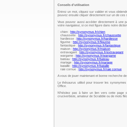
Conseils d'utilisation
Entrez un mot, cliquez sur valider et vous obtien
pouvez ensuite cliquer directement sur un de ce
Vous pouvez aussi accéder directement à une pag
votre navigateur, si ce mot figure dans notre dict
chien :
http://synonymus.fr/chien
chaussette :
http://synonymus.fr/chaussette
hardiesse :
http://synonymus.fr/hardiesse
figurine :
http://synonymus.fr/figurine
fantastique :
http://synonymus.fr/fantastique
maison :
http://synonymus.fr/maison
extravagant :
http://synonymus.fr/extravagant
wargame :
http://synonymus.fr/wargame
bateau :
http://synonymus.fr/bateau
mariage :
http://synonymus.fr/mariage
bataille :
http://synonymus.fr/bataille
raie cornue :
http://synonymus.fr/raie cornue
A vous de jouer maintenant et bonne recherche d
Le thésaurus utilisé pour trouver les synonymes 
Office.
N'hésitez pas à faire un lien vers cette page 
cruciverbiste, amateur de Scrabble ou de mots fl