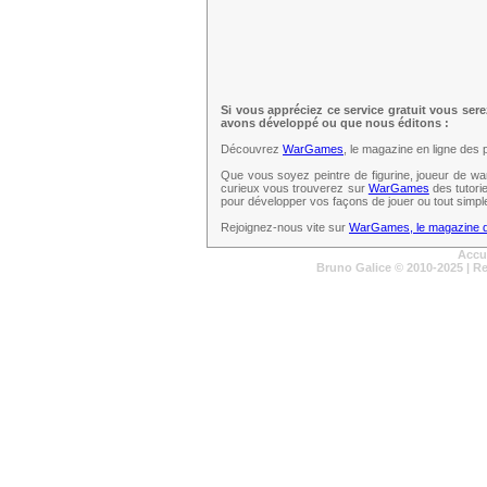
Si vous appréciez ce service gratuit vous ser
avons développé ou que nous éditons :
Découvrez
WarGames
, le magazine en ligne des 
Que vous soyez peintre de figurine, joueur de wa
curieux vous trouverez sur
WarGames
des tutori
pour développer vos façons de jouer ou tout simpl
Rejoignez-nous vite sur
WarGames, le magazine de
Accu
Bruno Galice
© 2010-2025 | R