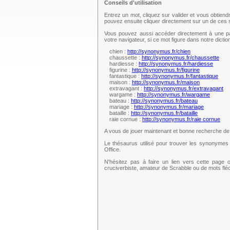
Conseils d'utilisation
Entrez un mot, cliquez sur valider et vous obtien
pouvez ensuite cliquer directement sur un de ce
Vous pouvez aussi accéder directement à une pag
votre navigateur, si ce mot figure dans notre dict
chien :
http://synonymus.fr/chien
chaussette :
http://synonymus.fr/chaussette
hardiesse :
http://synonymus.fr/hardiesse
figurine :
http://synonymus.fr/figurine
fantastique :
http://synonymus.fr/fantastique
maison :
http://synonymus.fr/maison
extravagant :
http://synonymus.fr/extravagant
wargame :
http://synonymus.fr/wargame
bateau :
http://synonymus.fr/bateau
mariage :
http://synonymus.fr/mariage
bataille :
http://synonymus.fr/bataille
raie cornue :
http://synonymus.fr/raie cornue
A vous de jouer maintenant et bonne recherche d
Le thésaurus utilisé pour trouver les synonymes 
Office.
N'hésitez pas à faire un lien vers cette page 
cruciverbiste, amateur de Scrabble ou de mots fl