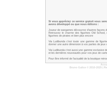
Si vous appréciez ce service gratuit vous ser
avons développé ou que nous éditons :
Joueur de wargames découvrez d'autres façons d
Retrouvez le charme des figurines Old School,
figurines de pirates et bien plus encore
Via Ludibunda c'est toute une gamme de figuri
donner une autre dimension à vos parties de jeux d
Via Ludibunda c'est aussi une gamme exclusive d
et les dernières nouveautés pour vos jeux de cartes
Pour être informé de l'actualité de la boutique ret
Accu
Bruno Galice
© 2010-2025 | R