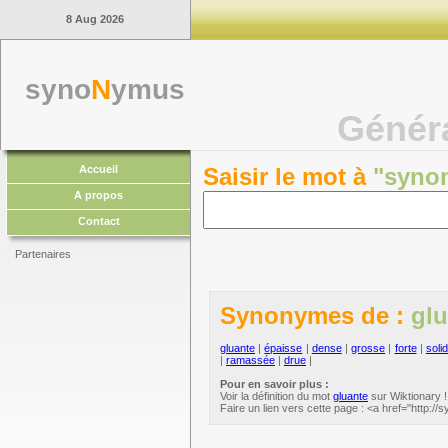
8 Aug 2026
syno
N
ymus
Génér
Accueil
Saisir le mot à
"syno
A propos
Contact
Partenaires
Synonymes de :
glu
gluante
|
épaisse
|
dense
|
grosse
|
forte
|
soli
|
ramassée
|
drue
|
Pour en savoir plus :
Voir la définition du mot
gluante
sur Wiktionary !
Faire un lien vers cette page : <a href="http:/