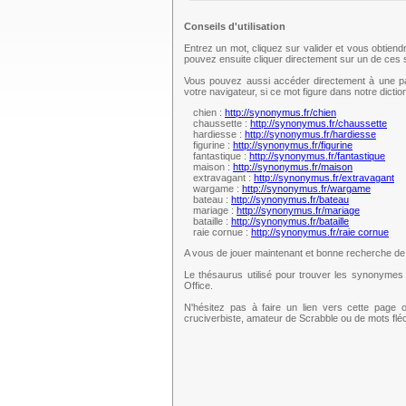
Conseils d'utilisation
Entrez un mot, cliquez sur valider et vous obtien
pouvez ensuite cliquer directement sur un de ce
Vous pouvez aussi accéder directement à une pag
votre navigateur, si ce mot figure dans notre dict
chien :
http://synonymus.fr/chien
chaussette :
http://synonymus.fr/chaussette
hardiesse :
http://synonymus.fr/hardiesse
figurine :
http://synonymus.fr/figurine
fantastique :
http://synonymus.fr/fantastique
maison :
http://synonymus.fr/maison
extravagant :
http://synonymus.fr/extravagant
wargame :
http://synonymus.fr/wargame
bateau :
http://synonymus.fr/bateau
mariage :
http://synonymus.fr/mariage
bataille :
http://synonymus.fr/bataille
raie cornue :
http://synonymus.fr/raie cornue
A vous de jouer maintenant et bonne recherche d
Le thésaurus utilisé pour trouver les synonymes 
Office.
N'hésitez pas à faire un lien vers cette page 
cruciverbiste, amateur de Scrabble ou de mots fl