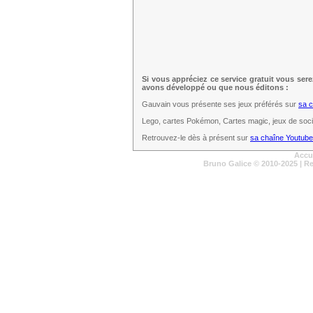
Si vous appréciez ce service gratuit vous ser
avons développé ou que nous éditons :
Gauvain vous présente ses jeux préférés sur
sa 
Lego, cartes Pokémon, Cartes magic, jeux de sociét
Retrouvez-le dès à présent sur
sa chaîne Youtube
Accu
Bruno Galice
© 2010-2025 | R