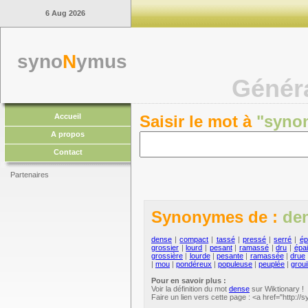
6 Aug 2026
syno
N
ymus
Génér
Accueil
Saisir le mot à
"syno
A propos
Contact
Partenaires
Synonymes de :
de
dense
|
compact
|
tassé
|
pressé
|
serré
|
ép
grossier
|
lourd
|
pesant
|
ramassé
|
dru
|
épa
grossière
|
lourde
|
pesante
|
ramassée
|
drue
|
mou
|
pondéreux
|
populeuse
|
peuplée
|
groui
Pour en savoir plus :
Voir la définition du mot
dense
sur Wiktionary !
Faire un lien vers cette page : <a href="http: