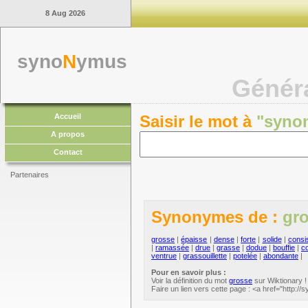
8 Aug 2026
syno
N
ymus
Génér
Accueil
Saisir le mot à
"syno
A propos
Contact
Partenaires
Synonymes de :
gr
grosse
|
épaisse
|
dense
|
forte
|
solide
|
consi
|
ramassée
|
drue
|
grasse
|
dodue
|
bouffie
|
c
ventrue
|
grassouillette
|
potelée
|
abondante
|
Pour en savoir plus :
Voir la définition du mot
grosse
sur Wiktionary !
Faire un lien vers cette page : <a href="http: