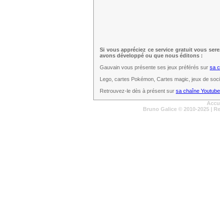
Si vous appréciez ce service gratuit vous ser
avons développé ou que nous éditons :
Gauvain vous présente ses jeux préférés sur
sa 
Lego, cartes Pokémon, Cartes magic, jeux de sociét
Retrouvez-le dès à présent sur
sa chaîne Youtube
Accu
Bruno Galice
© 2010-2025 | R