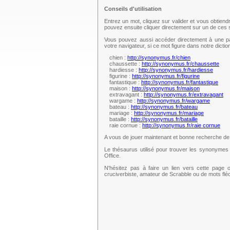
Conseils d'utilisation
Entrez un mot, cliquez sur valider et vous obtien
pouvez ensuite cliquer directement sur un de ce
Vous pouvez aussi accéder directement à une pag
votre navigateur, si ce mot figure dans notre dict
chien :
http://synonymus.fr/chien
chaussette :
http://synonymus.fr/chaussette
hardiesse :
http://synonymus.fr/hardiesse
figurine :
http://synonymus.fr/figurine
fantastique :
http://synonymus.fr/fantastique
maison :
http://synonymus.fr/maison
extravagant :
http://synonymus.fr/extravagant
wargame :
http://synonymus.fr/wargame
bateau :
http://synonymus.fr/bateau
mariage :
http://synonymus.fr/mariage
bataille :
http://synonymus.fr/bataille
raie cornue :
http://synonymus.fr/raie cornue
A vous de jouer maintenant et bonne recherche d
Le thésaurus utilisé pour trouver les synonymes 
Office.
N'hésitez pas à faire un lien vers cette page 
cruciverbiste, amateur de Scrabble ou de mots fl